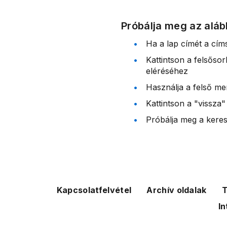
Próbálja meg az aláb
Ha a lap címét a cím
Kattintson a felsőso
eléréséhez
Használja a felső me
Kattintson a "vissza"
Próbálja meg a kereső
Kapcsolatfelvétel
Archív oldalak
T
In