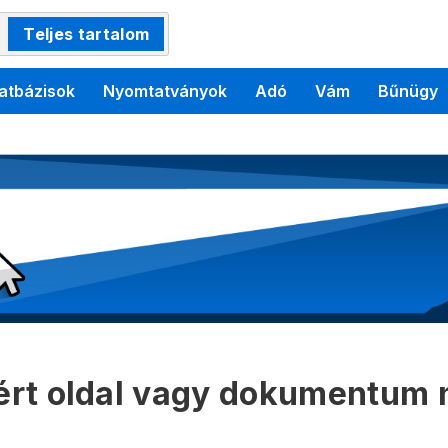
Teljes tartalom
atbázisok
Nyomtatványok
Adó
Vám
Bűnügy
kért oldal vagy dokumentum