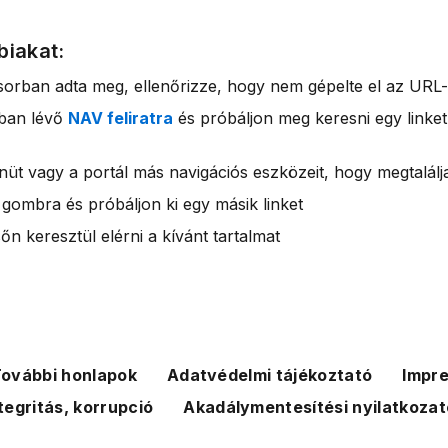
biakat:
sorban adta meg, ellenőrizze, hogy nem gépelte el az URL-
rban lévő
NAV feliratra
és próbáljon meg keresni egy linket
nüt vagy a portál más navigációs eszközeit, hogy megtalálja
 gombra és próbáljon ki egy másik linket
n keresztül elérni a kívánt tartalmat
ovábbi honlapok
Adatvédelmi tájékoztató
Impr
tegritás, korrupció
Akadálymentesítési nyilatkozat