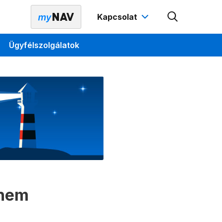
Kapcsolat
Ügyfélszolgálatok
 nem