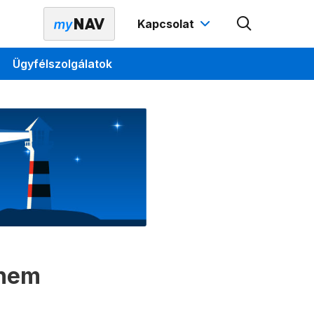
Kapcsolat
Ügyfélszolgálatok
 nem