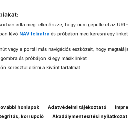
biakat:
sorban adta meg, ellenőrizze, hogy nem gépelte el az URL-
rban lévő
NAV feliratra
és próbáljon meg keresni egy linket
nüt vagy a portál más navigációs eszközeit, hogy megtalálja
 gombra és próbáljon ki egy másik linket
n keresztül elérni a kívánt tartalmat
ovábbi honlapok
Adatvédelmi tájékoztató
Impr
tegritás, korrupció
Akadálymentesítési nyilatkozat