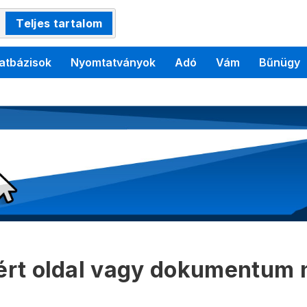
Teljes tartalom
atbázisok
Nyomtatványok
Adó
Vám
Bűnügy
kért oldal vagy dokumentum