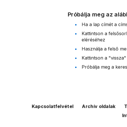
Próbálja meg az aláb
Ha a lap címét a cím
Kattintson a felsőso
eléréséhez
Használja a felső me
Kattintson a "vissza"
Próbálja meg a kereső
Kapcsolatfelvétel
Archív oldalak
T
In