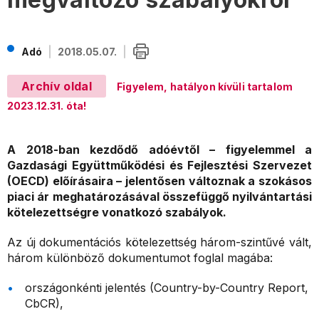
Adó
2018.05.07.
Archív oldal
Figyelem, hatályon kívüli tartalom
2023.12.31. óta!
A 2018-ban kezdődő adóévtől – figyelemmel a
Gazdasági Együttműködési és Fejlesztési Szervezet
(OECD) előírásaira – jelentősen változnak a szokásos
piaci ár meghatározásával összefüggő nyilvántartási
kötelezettségre vonatkozó szabályok.
Az új dokumentációs kötelezettség három-szintűvé vált,
három különböző dokumentumot foglal magába:
országonkénti jelentés (Country-by-Country Report,
CbCR),