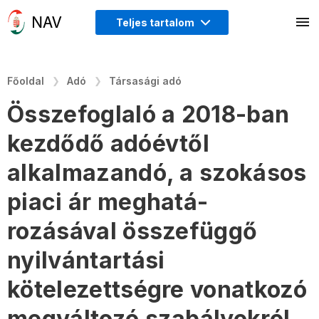
Teljes tartalom
Főoldal
Adó
Társasági adó
Összefoglaló a 2018-ban
kezdődő adóévtől
alkalmazandó, a szokásos
piaci ár meghatá-
rozásával összefüggő
nyilvántartási
kötelezettségre vonatkozó
megváltozó szabályokról