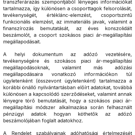
transzferárazás szempontjából lényeges információkat
tartalmazza, így különösen a csoporttagok felsorolását,
tevékenységét, értéklánc-elemzést, csoportszintű
funkcionális elemzést, az immateriális javak, valamint a
finanszírozás bemutatását, az éves konszolidált
beszámolót, a csoport szokásos piaci ár-megállapítási
megállapodásait.
A helyi dokumentum az adózó vezetésére,
tevékenységére és szokásos piaci ár-megállapítási
megállapodásoknak, valamint más adózási
megállapodásaira vonatkozó információkon túl
ügyletenként (összevont ügyletenként) tartalmazza a
korábbi önálló nyilvántartásban előírt adatokat, továbbá
különösen a kapcsolódó szerződéseket, valamint annak
lényegre törő bemutatását, hogy a szokásos piaci ár-
megállapítási módszer alkalmazása során felhasznált
pénzügyi adatok hogyan köthetők az adózó
beszámolójában foglalt adatokhoz.
A Rendelet szabályainak adóhatósági értelmezését