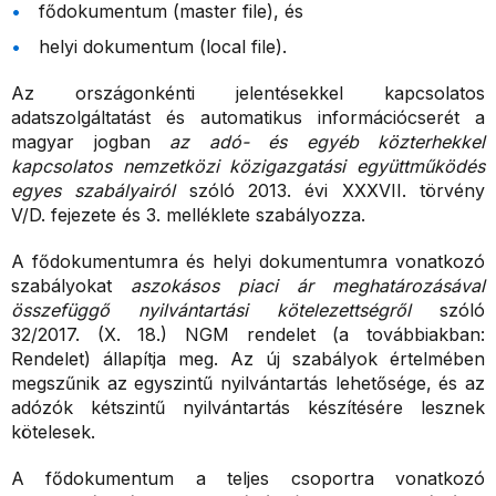
fődokumentum (master file), és
helyi dokumentum (local file).
Az országonkénti jelentésekkel kapcsolatos
adatszolgáltatást és automatikus információcserét a
magyar jogban
az adó- és egyéb közterhekkel
kapcsolatos nemzetközi közigazgatási együttműködés
egyes szabályairól
szóló 2013. évi XXXVII. törvény
V/D. fejezete és 3. melléklete szabályozza.
A
fődokumentumra és helyi dokumentumra vonatkozó
szabályokat
a
szokásos piaci ár meghatározásával
összefüggő nyilvántartási kötelezettségről
szóló
32/2017. (X. 18.) NGM rendelet (a továbbiakban:
Rendelet) állapítja meg. Az új szabályok értelmében
megszűnik az egyszintű nyilvántartás lehetősége, és az
adózók kétszintű nyilvántartás készítésére lesznek
kötelesek.
A fődokumentum a teljes csoportra vonatkozó