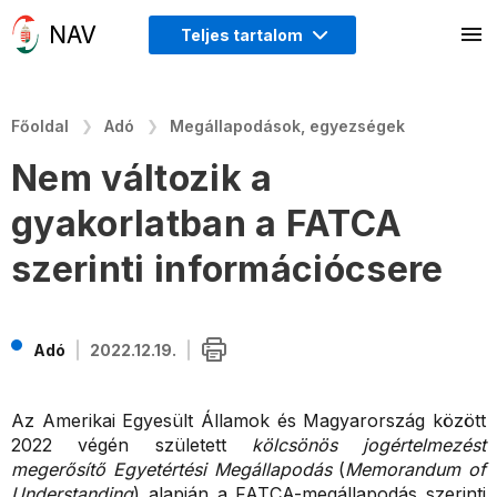
Teljes tartalom
Főoldal
Adó
Megállapodások, egyezségek
Nem változik a
gyakorlatban a FATCA
szerinti információcsere
Adó
2022.12.19.
Az Amerikai Egyesült Államok és Magyarország között
2022 végén született
kölcsönös jogértelmezést
megerősítő Egyetértési Megállapodás
(
Memorandum of
Understanding
) alapján a FATCA-megállapodás szerinti