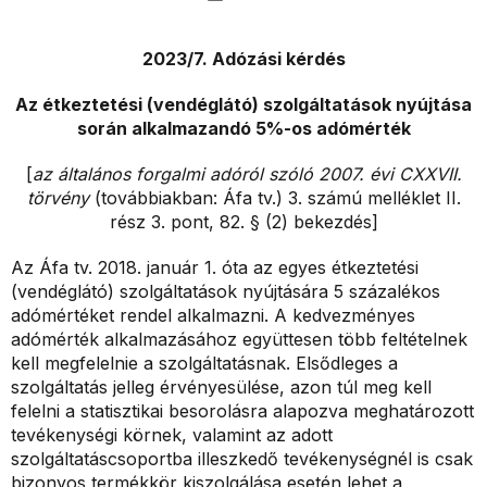
2023/7. Adózási kérdés
Az étkeztetési (vendéglátó) szolgáltatások nyújtása
során alkalmazandó 5%-os adómérték
[
az általános forgalmi adóról szóló 2007. évi CXXVII.
törvény
(továbbiakban: Áfa tv.) 3. számú melléklet II.
rész 3. pont, 82. § (2) bekezdés]
Az Áfa tv. 2018. január 1. óta az egyes étkeztetési
(vendéglátó) szolgáltatások nyújtására 5 százalékos
adómértéket rendel alkalmazni. A kedvezményes
adómérték alkalmazásához együttesen több feltételnek
kell megfelelnie a szolgáltatásnak. Elsődleges a
szolgáltatás jelleg érvényesülése, azon túl meg kell
felelni a statisztikai besorolásra alapozva meghatározott
tevékenységi körnek, valamint az adott
szolgáltatáscsoportba illeszkedő tevékenységnél is csak
bizonyos termékkör kiszolgálása esetén lehet a