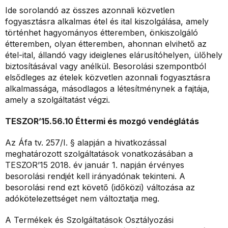
Ide sorolandó az összes azonnali közvetlen
fogyasztásra alkalmas étel és ital kiszolgálása, amely
történhet hagyományos étteremben, önkiszolgáló
étteremben, olyan étteremben, ahonnan elvihető az
étel-ital, állandó vagy ideiglenes elárusítóhelyen, ülőhely
biztosításával vagy anélkül. Besorolási szempontból
elsődleges az ételek közvetlen azonnali fogyasztásra
alkalmassága, másodlagos a létesítménynek a fajtája,
amely a szolgáltatást végzi.
TESZOR’15.56.10 Éttermi és mozgó vendéglátás
Az Áfa tv. 257/I. § alapján a hivatkozással
meghatározott szolgáltatások vonatkozásában a
TESZOR’15 2018. év január 1. napján érvényes
besorolási rendjét kell irányadónak tekinteni. A
besorolási rend ezt követő (időközi) változása az
adókötelezettséget nem változtatja meg.
A Termékek és Szolgáltatások Osztályozási