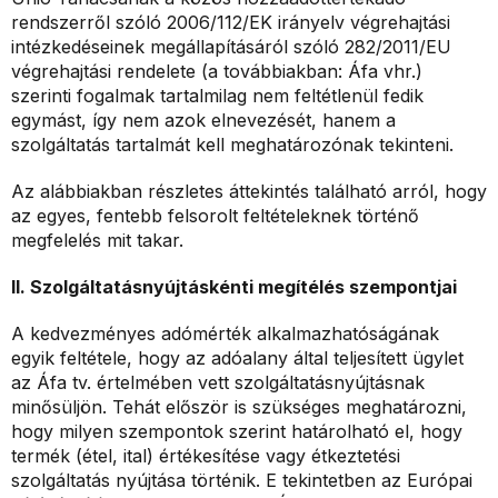
rendszerről szóló 2006/112/EK irányelv végrehajtási
intézkedéseinek megállapításáról szóló 282/2011/EU
végrehajtási rendelete (a továbbiakban: Áfa vhr.)
szerinti fogalmak tartalmilag nem feltétlenül fedik
egymást, így nem azok elnevezését, hanem a
szolgáltatás tartalmát kell meghatározónak tekinteni.
Az alábbiakban részletes áttekintés található arról, hogy
az egyes, fentebb felsorolt feltételeknek történő
megfelelés mit takar.
II. Szolgáltatásnyújtáskénti megítélés szempontjai
A kedvezményes adómérték alkalmazhatóságának
egyik feltétele, hogy az adóalany által teljesített ügylet
az Áfa tv. értelmében vett szolgáltatásnyújtásnak
minősüljön. Tehát először is szükséges meghatározni,
hogy milyen szempontok szerint határolható el, hogy
termék (étel, ital) értékesítése vagy étkeztetési
szolgáltatás nyújtása történik. E tekintetben az Európai