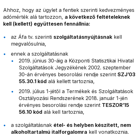
Ahhoz, hogy az ügylet a fentiek szerinti kedvezményes
adómérték alá tartozzon,
a következő feltételeknek
kell (kellett) együttesen fennállnia:
az Áfa tv. szerinti
szolgáltatásnyújtásnak
kell
megvalósulnia,
ennek a szolgáltatásnak
2019. június 30-áig a Központi Statisztikai Hivatal
Szolgáltatások Jegyzékének 2002. szeptember
30-án érvényes besorolási rendje szerint
SZJ’03
55.30.1 kód
alá kellett tartoznia,
2019. július 1-jétől a Termékek és Szolgáltatások
Osztályozási Rendszerének 2018. január 1-jén
érvényes besorolási rendje szerint
TESZOR’15
56.10 kód
alá kell tartoznia,
a szolgáltatásnak
étel- és helyben készített, nem
alkoholtartalmú italforgalomra
kell vonatkoznia.