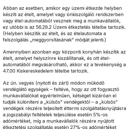
Abban az esetben, amikor egy üzemi étkezde helyben
készíti az ételt, amelyet vagy önkiszolgáló rendszerben
vagy étel-automatából vesznek meg a munkavállalók,
ez utóbbi is az 56.29.2 Üzemi étkeztetés tételbe tartozik.
(Helyben készítik az ételt, és az ételautomata a
felszolgálás „meggyorsításának” módját jelenti.)
Amennyiben azonban egy központi konyhán készítik az
ételt, amelyet helyszínre kiszállítanak, és ott étel-
automatából megvásárolható, akkor ez a tevékenység a
47.00 Kiskereskedelem tételbe tartozik.
Az ún. vegyes (nyitott és zárt) módon működő
vendéglátó egységek – feltéve, hogy az ott fogyasztó
munkavállalókat egyértelműen, kétséget kizáróan el
tudják különíteni a „külsős” vendégektől – a „külsős”
vendégek részére teljesített éttermi szolgáltatásnyújtásra
a jogszabályi feltételek teljesülése esetén 5%-os
adómértéket, míg a munkavállalók részére nyújtott
étkeztetési szolgáltatás esetén 27%-os adómértéket