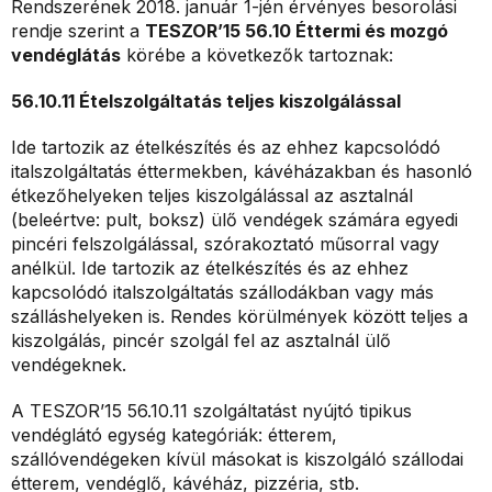
Rendszerének 2018. január 1-jén érvényes besorolási
rendje szerint a
TESZOR’15 56.10 Éttermi és mozgó
vendéglátás
körébe a következők tartoznak:
56.10.11 Ételszolgáltatás teljes kiszolgálással
Ide tartozik az ételkészítés és az ehhez kapcsolódó
italszolgáltatás éttermekben, kávéházakban és hasonló
étkezőhelyeken teljes kiszolgálással az asztalnál
(beleértve: pult, boksz) ülő vendégek számára egyedi
pincéri felszolgálással, szórakoztató műsorral vagy
anélkül. Ide tartozik az ételkészítés és az ehhez
kapcsolódó italszolgáltatás szállodákban vagy más
szálláshelyeken is. Rendes körülmények között teljes a
kiszolgálás, pincér szolgál fel az asztalnál ülő
vendégeknek.
A TESZOR’15 56.10.11 szolgáltatást nyújtó tipikus
vendéglátó egység kategóriák: étterem,
szállóvendégeken kívül másokat is kiszolgáló szállodai
étterem, vendéglő, kávéház, pizzéria, stb.