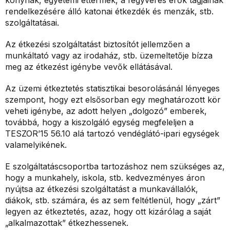
konyhák, egyetemi éttermek, a fegyveres erők tagjainak
rendelkezésére álló katonai étkezdék és menzák, stb.
szolgáltatásai.
Az étkezési szolgáltatást biztosítót jellemzően a
munkáltató vagy az irodaház, stb. üzemeltetője bízza
meg az étkezést igénybe vevők ellátásával.
Az üzemi étkeztetés statisztikai besorolásánál lényeges
szempont, hogy ezt elsősorban egy meghatározott kör
veheti igénybe, az adott helyen „dolgozó” emberek,
továbbá, hogy a kiszolgáló egység megfeleljen a
TESZOR’15 56.10 alá tartozó vendéglátó-ipari egységek
valamelyikének.
E szolgáltatáscsoportba tartozáshoz nem szükséges az,
hogy a munkahely, iskola, stb. kedvezményes áron
nyújtsa az étkezési szolgáltatást a munkavállalók,
diákok, stb. számára, és az sem feltétlenül, hogy „zárt”
legyen az étkeztetés, azaz, hogy ott kizárólag a saját
„alkalmazottak” étkezhessenek.