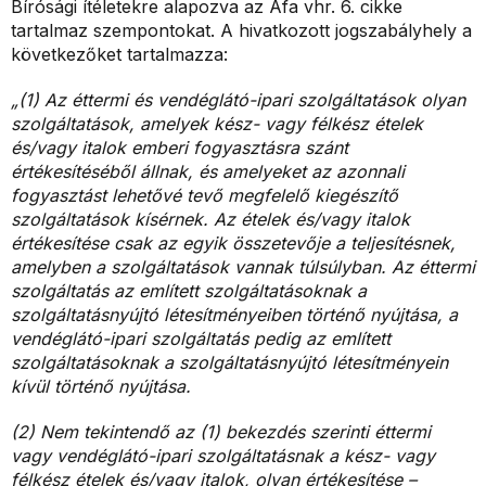
Bírósági ítéletekre alapozva az Áfa vhr. 6. cikke
tartalmaz szempontokat. A hivatkozott jogszabályhely a
következőket tartalmazza:
„(1) Az éttermi és vendéglátó-ipari szolgáltatások olyan
szolgáltatások, amelyek kész- vagy félkész ételek
és/vagy italok emberi fogyasztásra szánt
értékesítéséből állnak, és amelyeket az azonnali
fogyasztást lehetővé tevő megfelelő kiegészítő
szolgáltatások kísérnek. Az ételek és/vagy italok
értékesítése csak az egyik összetevője a teljesítésnek,
amelyben a
szolgáltatások vannak túlsúlyban. Az éttermi
szolgáltatás az említett szolgáltatásoknak a
szolgáltatásnyújtó létesítményeiben történő nyújtása, a
vendéglátó-ipari szolgáltatás pedig az említett
szolgáltatásoknak a szolgáltatásnyújtó létesítményein
kívül történő nyújtása.
(2) Nem tekintendő az (1) bekezdés szerinti éttermi
vagy vendéglátó-ipari szolgáltatásnak a kész- vagy
félkész ételek és/vagy italok, olyan értékesítése –