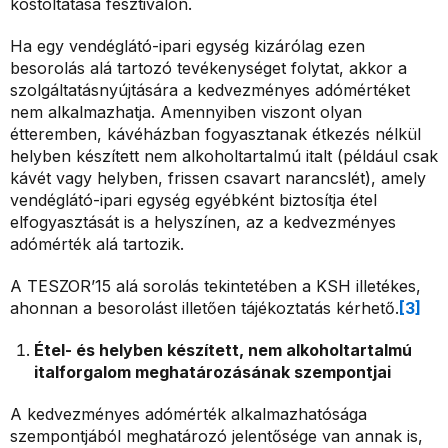
kóstoltatása fesztiválon.
Ha egy vendéglátó-ipari egység kizárólag ezen
besorolás alá tartozó tevékenységet folytat, akkor a
szolgáltatásnyújtására a kedvezményes adómértéket
nem alkalmazhatja. Amennyiben viszont olyan
étteremben, kávéházban fogyasztanak étkezés nélkül
helyben készített nem alkoholtartalmú italt (például csak
kávét vagy helyben, frissen csavart narancslét), amely
vendéglátó-ipari egység egyébként biztosítja étel
elfogyasztását is a helyszínen, az a kedvezményes
adómérték alá tartozik.
A TESZOR’15 alá sorolás tekintetében a KSH illetékes,
ahonnan a besorolást illetően tájékoztatás kérhető.
[3]
Étel- és helyben készített, nem alkoholtartalmú
italforgalom meghatározásának szempontjai
A kedvezményes adómérték alkalmazhatósága
szempontjából meghatározó jelentősége van annak is,