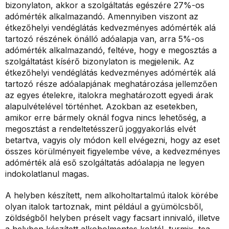
bizonylaton, akkor a szolgáltatás egészére 27%-os
adómérték alkalmazandó. Amennyiben viszont az
étkezőhelyi vendéglátás kedvezményes adómérték alá
tartozó részének önálló adóalapja van, arra 5%-os
adómérték alkalmazandó, feltéve, hogy e megosztás a
szolgáltatást kísérő bizonylaton is megjelenik. Az
étkezőhelyi vendéglátás kedvezményes adómérték alá
tartozó része adóalapjának meghatározása jellemzően
az egyes ételekre, italokra meghatározott egyedi árak
alapulvételével történhet. Azokban az esetekben,
amikor erre bármely oknál fogva nincs lehetőség, a
megosztást a rendeltetésszerű joggyakorlás elvét
betartva, vagyis oly módon kell elvégezni, hogy az eset
összes körülményeit figyelembe véve, a kedvezményes
adómérték alá eső szolgáltatás adóalapja ne legyen
indokolatlanul magas.
A helyben készített, nem alkoholtartalmú italok körébe
olyan italok tartoznak, mint például a gyümölcsből,
zöldségből helyben préselt vagy facsart innivaló, illetve