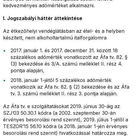
kedvezményes adómértéket alkalmazni.
I. Jogszabályi háttér áttekintése
Az étkezőhelyi vendéglátásban az étel- és a helyben
készített, nem alkoholtartalmú italforgalomra
2017. január 1. és 2017. december 31. között 18
százalékos adómérték vonatkozott az Áfa tv. 82. §
(3) bekezdése és 3/A. számú melléklet II. rész 4.
pontja alapján,
2018. január 1-jétől 5 százalékos adómérték
vonatkozik az Áfa tv. 82. § (2) bekezdése és az Áfa
tv. 3. számú melléklet II. rész 3. pontja alapján.
Az Áfa tv. e szolgáltatásokat 2019. június 30-áig az
SZJ’03 50.30.1 kódra (a 2002. szeptember 30-án
érvényes besorolási rend szerint), 2019. július 1-jétől a
TESZOR’15 56.10 kódra (a 2018. január 1-jén érvényes
besorolási rend szerint) hivatkozással határozza meg.