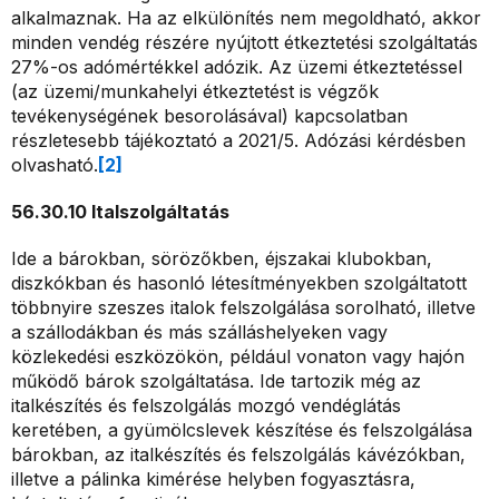
alkalmaznak. Ha az elkülönítés nem megoldható, akkor
minden vendég részére nyújtott étkeztetési szolgáltatás
27%-os adómértékkel adózik. Az üzemi étkeztetéssel
(az üzemi/munkahelyi étkeztetést is végzők
tevékenységének besorolásával) kapcsolatban
részletesebb tájékoztató a 2021/5. Adózási kérdésben
olvasható.
[2]
56.30.10 Italszolgáltatás
Ide a bárokban, sörözőkben, éjszakai klubokban,
diszkókban és hasonló létesítményekben szolgáltatott
többnyire szeszes italok felszolgálása sorolható, illetve
a szállodákban és más szálláshelyeken vagy
közlekedési eszközökön, például vonaton vagy hajón
működő bárok szolgáltatása. Ide tartozik még az
italkészítés és felszolgálás mozgó vendéglátás
keretében, a gyümölcslevek készítése és felszolgálása
bárokban, az italkészítés és felszolgálás kávézókban,
illetve a pálinka kimérése helyben fogyasztásra,