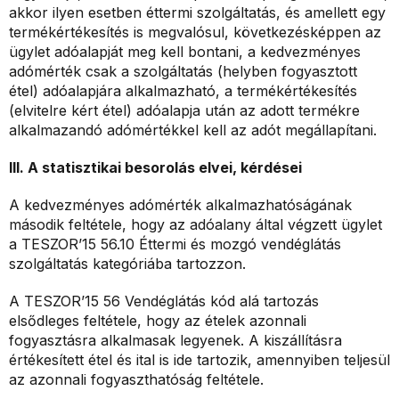
akkor ilyen esetben éttermi szolgáltatás, és amellett egy
termékértékesítés is megvalósul, következésképpen az
ügylet adóalapját meg kell bontani, a kedvezményes
adómérték csak a szolgáltatás (helyben fogyasztott
étel) adóalapjára alkalmazható, a termékértékesítés
(elvitelre kért étel) adóalapja után az adott termékre
alkalmazandó adómértékkel kell az adót megállapítani.
III. A statisztikai besorolás elvei, kérdései
A kedvezményes adómérték alkalmazhatóságának
második feltétele, hogy az adóalany által végzett ügylet
a TESZOR’15 56.10 Éttermi és mozgó vendéglátás
szolgáltatás kategóriába tartozzon.
A TESZOR’15 56 Vendéglátás kód alá tartozás
elsődleges feltétele, hogy az ételek azonnali
fogyasztásra alkalmasak legyenek. A kiszállításra
értékesített étel és ital is ide tartozik, amennyiben teljesül
az azonnali fogyaszthatóság feltétele.