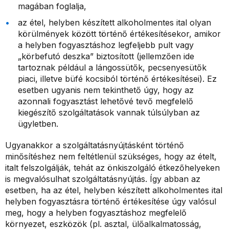
magában foglalja,
az étel, helyben készített alkoholmentes ital olyan
körülmények között történő értékesítésekor, amikor
a helyben fogyasztáshoz legfeljebb pult vagy
„körbefutó deszka” biztosított (jellemzően ide
tartoznak például a lángossütők, pecsenyesütők
piaci, illetve büfé kocsiból történő értékesítései). Ez
esetben ugyanis nem tekinthető úgy, hogy az
azonnali fogyasztást lehetővé tevő megfelelő
kiegészítő szolgáltatások vannak túlsúlyban az
ügyletben.
Ugyanakkor a szolgáltatásnyújtásként történő
minősítéshez nem feltétlenül szükséges, hogy az ételt,
italt felszolgálják, tehát az önkiszolgáló étkezőhelyeken
is megvalósulhat szolgáltatásnyújtás. Így abban az
esetben, ha az étel, helyben készített alkoholmentes ital
helyben fogyasztásra történő értékesítése úgy valósul
meg, hogy a helyben fogyasztáshoz megfelelő
környezet, eszközök (pl. asztal, ülőalkalmatosság,