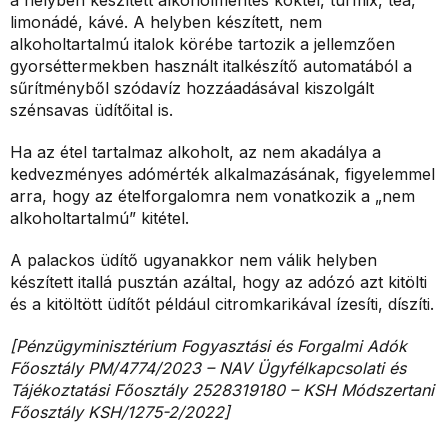
a helyben készített alkoholmentes koktél, turmix, tea,
limonádé, kávé. A helyben készített, nem
alkoholtartalmú italok körébe tartozik a jellemzően
gyorséttermekben használt italkészítő automatából a
sűrítményből szódavíz hozzáadásával kiszolgált
szénsavas üdítőital is.
Ha az étel tartalmaz alkoholt, az nem akadálya a
kedvezményes adómérték alkalmazásának, figyelemmel
arra, hogy az ételforgalomra nem vonatkozik a „nem
alkoholtartalmú” kitétel.
A palackos üdítő ugyanakkor nem válik helyben
készített itallá pusztán azáltal, hogy az adózó azt kitölti
és a kitöltött üdítőt például citromkarikával ízesíti, díszíti.
[Pénzügyminisztérium Fogyasztási és Forgalmi Adók
Főosztály PM/4774/2023 – NAV Ügyfélkapcsolati és
Tájékoztatási Főosztály 2528319180 – KSH Módszertani
Főosztály KSH/1275-2/2022]