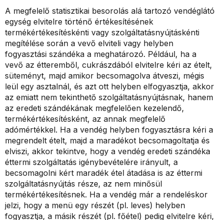
A megfelelő statisztikai besorolás alá tartozó vendéglátó
egység elvitelre történő értékesítésének
termékértékesítéskénti vagy szolgáltatásnyújtáskénti
megítélése során a vevő elviteli vagy helyben
fogyasztási szándéka a meghatározó. Például, ha a
vevő az étteremből, cukrászdából elvitelre kéri az ételt,
süteményt, majd amikor becsomagolva átveszi, mégis
leül egy asztalnál, és azt ott helyben elfogyasztja, akkor
az emiatt nem tekinthető szolgáltatásnyújtásnak, hanem
az eredeti szándékának megfelelően kezelendő,
termékértékesítésként, az annak megfelelő
adómértékkel. Ha a vendég helyben fogyasztásra kéri a
megrendelt ételt, majd a maradékot becsomagoltatja és
elviszi, akkor tekintve, hogy a vendég eredeti szándéka
éttermi szolgáltatás igénybevételére irányult, a
becsomagolni kért maradék étel átadása is az éttermi
szolgáltatásnyújtás része, az nem minősül
termékértékesítésnek. Ha a vendég már a rendeléskor
jelzi, hogy a menü egy részét (pl. leves) helyben
fogyasztja, a másik részét (pl. főétel) pedig elvitelre kéri,