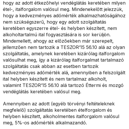
hogy az adott étkezőhelyi vendéglátás keretében milyen
étel-, italforgalom valósul meg. Mindenekelőtt jelezzük,
hogy a kedvezményes adómérték alkalmazhatóságához
nem szükségszerű, hogy egy adott szolgáltatás
keretében egyszerre étel- és helyben készített, nem
alkoholtartalmú ital fogyasztására is sor kerüljön.
Mindemellett, ahogy az előzőekben már szerepelt,
jellemzően nem tartozik a TESZOR’15 56.10 alá az olyan
szolgáltatás, amelynek keretében kizárólag italforgalom
valósulhat meg, így a kizárólag italforgalmat tartalmazó
szolgáltatás csak abban az esetben tartozik
kedvezményes adómérték alá, amennyiben a felszolgált
ital helyben készített és nem tartalmaz alkoholt,
valamint TESZOR’15 56.10 alá tartozó Éttermi és mozgó
vendéglátás keretében valósul meg.
Amennyiben az adott (egyéb törvényi feltételeknek
megfelelő) szolgáltatás keretében ételforgalom és
helyben készített, alkoholmentes italforgalom valósul
meg, 5%-os adómérték alkalmazandó.