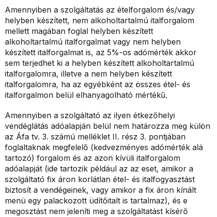
Amennyiben a szolgáltatás az ételforgalom és/vagy
helyben készített, nem alkoholtartalmú italforgalom
mellett magában foglal helyben készített
alkoholtartalmú italforgalmat vagy nem helyben
készített italforgalmat is, az 5%-os adómérték akkor
sem terjedhet ki a helyben készített alkoholtartalmú
italforgalomra, illetve a nem helyben készített
italforgalomra, ha az egyébként az összes étel- és
italforgalmon belül elhanyagolható mértékű.
Amennyiben a szolgáltató az ilyen étkezőhelyi
vendéglátás adóalapján belül nem határozza meg külön
az Áfa tv. 3. számú melléklet II. rész 3. pontjában
foglaltaknak megfelelő (kedvezményes adómérték alá
tartozó) forgalom és az azon kívüli italforgalom
adóalapját (ide tartozik például az az eset, amikor a
szolgáltató fix áron korlátlan étel- és italfogyasztást
biztosít a vendégeinek, vagy amikor a fix áron kínált
menü egy palackozott üdítőitalt is tartalmaz), és e
megosztást nem jeleníti meg a szolgáltatást kísérő