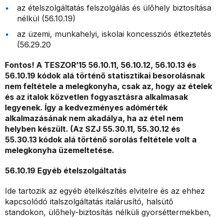
az ételszolgáltatás felszolgálás és ülőhely biztosítása
nélkül (56.10.19)
az üzemi, munkahelyi, iskolai koncessziós étkeztetés
(56.29.20
Fontos! A TESZOR’15 56.10.11, 56.10.12, 56.10.13 és
56.10.19 kódok alá történő statisztikai besorolásnak
nem feltétele a melegkonyha, csak az, hogy az ételek
és az italok közvetlen fogyasztásra alkalmasak
legyenek. Így a kedvezményes adómérték
alkalmazásának nem akadálya, ha az étel nem
helyben készült. (Az SZJ 55.30.11, 55.30.12 és
55.30.13 kódok alá történő sorolás feltétele volt a
melegkonyha üzemeltetése.
56.10.19 Egyéb ételszolgáltatás
Ide tartozik az egyéb ételkészítés elvitelre és az ehhez
kapcsolódó italszolgáltatás italárusító, halsütő
standokon, ülőhely-biztosítás nélküli gyorséttermekben,