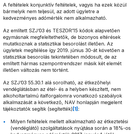
A feltételek konjunktív feltételek, vagyis ha ezek közül
bármelyik nem teljesül, az adott ügyletre a
kedvezményes adómérték nem alkalmazható.
Az említett SZJ’03 és TESZOR’15 kódok alapvetően
egymásnak megfeleltethetők, de bizonyos eltérések
mutatkoznak a statisztikai besorolást illetően. Az
ügyletek megítélése így 2019. június 30-át követően a
statisztikai besorolás tekintetében módosult, de az
említett hármas szempontrendszer másik két elemét
illetően változás nem történt.
Az SZJ’03 55.30.1 alá sorolható, az étkezőhelyi
vendéglátásban az étel- és a helyben készített, nem
alkoholtartalmú italforgalomra vonatkozó szabályok
alkalmazását a következő, NAV honlapján megjelent
tájékoztatók segítik (segítették)
[1]
:
Milyen feltételek mellett alkalmazható az étkeztetési
(vendéglátó) szolgáltatások nyújtása során a 18%-os