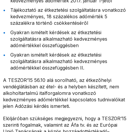
kedvezményes adómérték 2017. január 1-jétől
Tájékoztató az étkeztetési szolgáltatásra vonatkozó
kedvezményes, 18 százalékos adómérték 5
százalékra történő csökkentéséről
Gyakran ismételt kérdések az étkeztetési
szolgáltatásra alkalmazható kedvezményes
adómértékkel összefüggésben
Gyakran ismételt kérdések az étkeztetési
szolgáltatásra alkalmazható kedvezményes
adómértékkel összefüggésben II.
A TESZOR’15 56.10 alá sorolható, az étkezőhelyi
vendéglátásban az étel- és a helyben készített, nem
alkoholtartalmú italforgalomra vonatkozó
kedvezményes adómértékkel kapcsolatos tudnivalókat
jelen Adózási kérdés ismerteti.
Elöljáróban szükséges megjegyezni, hogy a TESZOR’15
szerinti fogalmak, valamint az Áfa tv. és az Európai
Unió Tanácsának a közös hozzáadottértékadó-