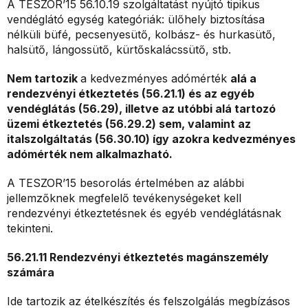
A TESZOR’15 56.10.19 szolgáltatást nyújtó tipikus
vendéglátó egység kategóriák: ülőhely biztosítása
nélküli büfé, pecsenyesütő, kolbász- és hurkasütő,
halsütő, lángossütő, kürtőskalácssütő, stb.
Nem tartozik
a kedvezményes adómérték
alá a
rendezvényi étkeztetés (56.21.1) és az egyéb
vendéglátás (56.29), illetve az utóbbi alá tartozó
üzemi étkeztetés (56.29.2) sem, valamint az
italszolgáltatás (56.30.10) így azokra kedvezményes
adómérték nem alkalmazható.
A TESZOR’15 besorolás értelmében az alábbi
jellemzőknek megfelelő tevékenységeket kell
rendezvényi étkeztetésnek és egyéb vendéglátásnak
tekinteni.
56.21.11 Rendezvényi étkeztetés magánszemély
számára
Ide tartozik az ételkészítés és felszolgálás megbízásos