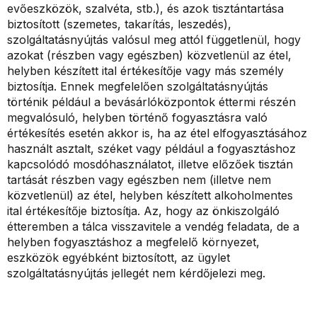
evőeszközök, szalvéta, stb.), és azok tisztántartása
biztosított (szemetes, takarítás, leszedés),
szolgáltatásnyújtás valósul meg attól függetlenül, hogy
azokat (részben vagy egészben) közvetlenül az étel,
helyben készített ital értékesítője vagy más személy
biztosítja. Ennek megfelelően szolgáltatásnyújtás
történik például a bevásárlóközpontok éttermi részén
megvalósuló, helyben történő fogyasztásra való
értékesítés esetén akkor is, ha az étel elfogyasztásához
használt asztalt, széket vagy például a fogyasztáshoz
kapcsolódó mosdóhasználatot, illetve előzőek tisztán
tartását részben vagy egészben nem (illetve nem
közvetlenül) az étel, helyben készített alkoholmentes
ital értékesítője biztosítja. Az, hogy az önkiszolgáló
étteremben a tálca visszavitele a vendég feladata, de a
helyben fogyasztáshoz a megfelelő környezet,
eszközök egyébként biztosított, az ügylet
szolgáltatásnyújtás jellegét nem kérdőjelezi meg.