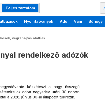
Teljes tartalom
atbázisok
Nyomtatványok
Adó
Vám
Bűnügy
kosok, végrehajtás alattiak
nyal rendelkező adózók
negyedévente közzéteszi a nagy összegű
zzétételre az adott negyedév utáni 30 napon
ttal a 2026. június 30-ai állapotot tükrözik.