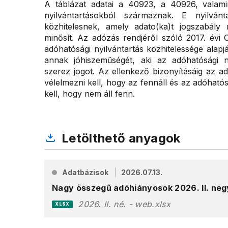
A táblázat adatai a 40923, a 40926, valam
nyilvántartásokból származnak. E nyilvánt
közhitelesnek, amely adato(ka)t jogszabály 
minősít. Az adózás rendjéről szóló 2017. évi 
adóhatósági nyilvántartás közhitelessége alapj
annak jóhiszeműségét, aki az adóhatósági n
szerez jogot. Az ellenkező bizonyításáig az ad
vélelmezni kell, hogy az fennáll és az adóhatós
kell, hogy nem áll fenn.
Letölthető anyagok
Adatbázisok
2026.07.13.
Nagy összegű adóhiányosok 2026. II. ne
2026. II. né. - web.xlsx
XLSX