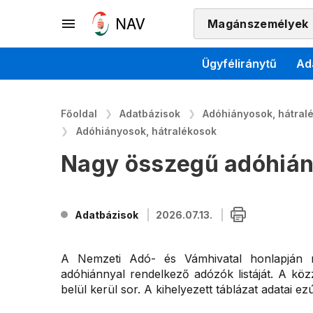
Magánszemélyek
Ügyféliránytű
Ad
Főoldal
Adatbázisok
Adóhiányosok, hátralé
Adóhiányosok, hátralékosok
Nagy összegű adóhián
Adatbázisok
2026.07.13.
A Nemzeti Adó- és Vámhivatal honlapján 
adóhiánnyal rendelkező adózók listáját. A kö
belül kerül sor. A kihelyezett táblázat adatai ezú