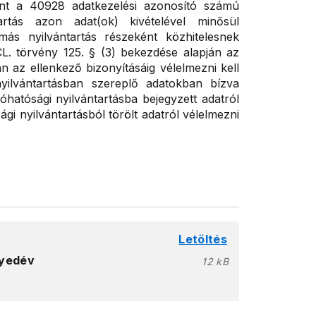
int a 40928 adatkezelési azonosító számú
artás azon adat(ok) kivételével minősül
más nyilvántartás részeként közhitelesnek
CL. törvény 125. § (3) bekezdése alapján az
án az ellenkező bizonyításáig vélelmezni kell
yilvántartásban szereplő adatokban bízva
óhatósági nyilvántartásba bejegyzett adatról
ági nyilvántartásból törölt adatról vélelmezni
Letöltés
gyedév
12 kB