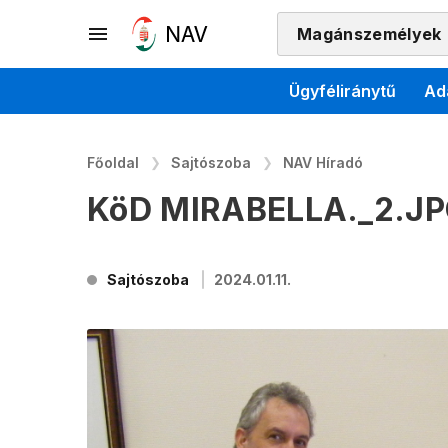
Magánszemélyek
Ügyféliránytű
Ad
Főoldal
Sajtószoba
NAV Híradó
KöD MIRABELLA._2.J
Sajtószoba
2024.01.11.