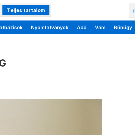
Teljes tartalom
atbázisok
Nyomtatványok
Adó
Vám
Bűnügy
PG