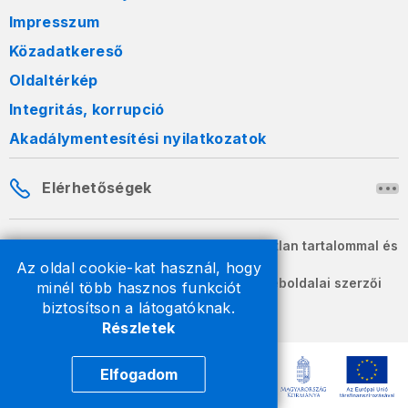
Impresszum
Közadatkereső
Oldaltérkép
Integritás, korrupció
Akadálymentesítési nyilatkozatok
Elérhetőségek
A honlapon szereplő információk változatlan tartalommal és
formában szabadon terjeszthetők.
Az oldal cookie-kat használ, hogy
2026 © A Nemzeti Adó- és Vámhivatal weboldalai szerzői
minél több hasznos funkciót
jogvédelem alatt állnak.
biztosítson a látogatóknak.
Részletek
Elfogadom