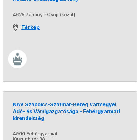
4625 Záhony - Csop (közút)
Térkép
NAV Szabolcs-Szatmár-Bereg Vármegyei
Adó- és Vámigazgatósága - Fehérgyarmati
kirendeltség
4900 Fehérgyarmat
Kossuth tér 38.