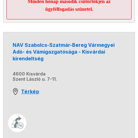
Minden hónap második csütörtökjén az
ügyfélfogadás szünetel.
NAV Szabolcs-Szatmár-Bereg Vármegyei
Adó- és Vámigazgatósága - Kisvárdai
kirendeltség
4600 Kisvárda
Szent László u. 7-11.
Térkép