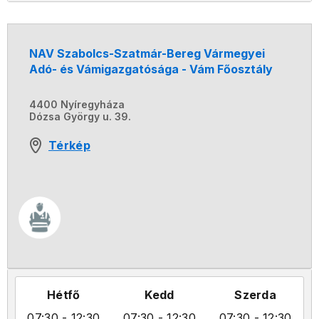
NAV Szabolcs-Szatmár-Bereg Vármegyei
Adó- és Vámigazgatósága - Vám Főosztály
4400 Nyíregyháza
Dózsa György u. 39.
Térkép
Hétfő
Kedd
Szerda
07:30
- 12:30
07:30
- 12:30
07:30
- 12:30