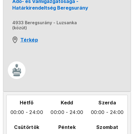
Adó- és Vámigazgatósága -
Határkirendeltség Beregsurány
4933 Beregsurány - Luzsanka
(közút)
Térkép
Hétfő
Kedd
Szerda
00:00
- 24:00
00:00
- 24:00
00:00
- 24:00
Csütörtök
Péntek
Szombat