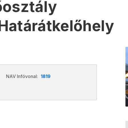
őosztály
Határátkelőhely
NAV Infóvonal:
1819