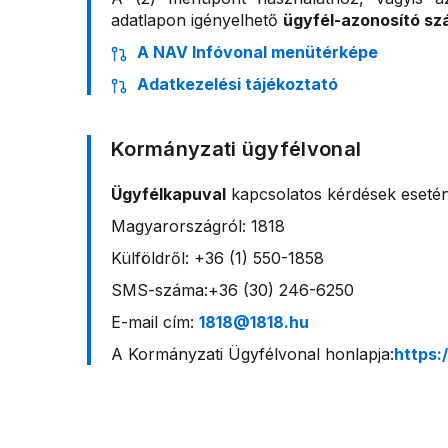
adatlapon igényelhető
ügyfél-azonosító s
A NAV Infóvonal menütérképe
Adatkezelési tájékoztató
Kormányzati ügyfélvonal
Ügyfélkapuval
kapcsolatos kérdések esetén
Magyarországról: 1818
Külföldről: +36 (1) 550-1858
SMS-száma:+36 (30) 246-6250
E-mail cím:
1818@1818.hu
A Kormányzati Ügyfélvonal honlapja:
https: