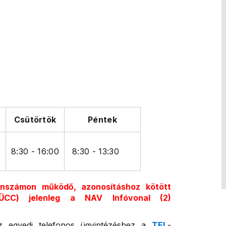
Csütörtök
Péntek
0
8:30 - 16:00
8:30 - 13:30
onszámon működő, azonosításhoz kötött
 (ÜCC) jelenleg a NAV Infóvonal (2)
z egyedi telefonos ügyintézéshez a
TEL
-