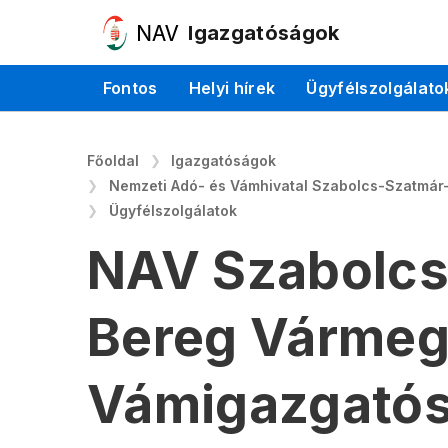
Igazgatóságok
Fontos
Helyi hírek
Ügyfélszolgálato
Főoldal
Igazgatóságok
Nemzeti Adó- és Vámhivatal Szabolcs-Szatmár
Ügyfélszolgálatok
NAV Szabolcs
Bereg Vármeg
Vámigazgatós