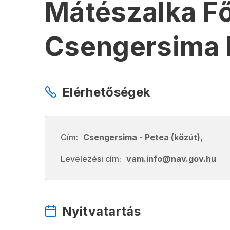
Mátészalka F
Csengersima 
Elérhetőségek
Cím:
Csengersima - Petea (közút),
Levelezési cím:
vam.info@nav.gov.hu
Nyitvatartás