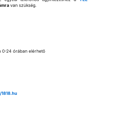
zámra
van szükség.
 0-24 órában elérhető
//1818.hu