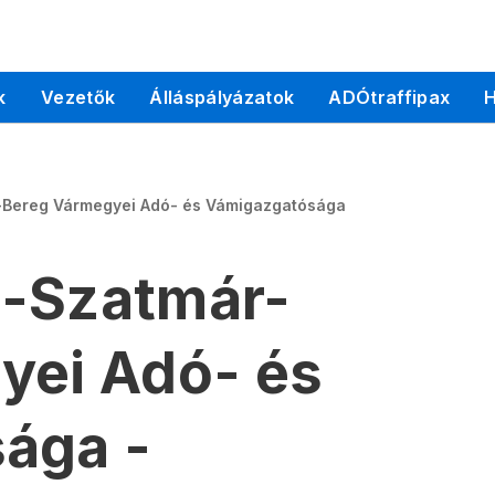
k
Vezetők
Álláspályázatok
ADÓtraffipax
H
-Bereg Vármegyei Adó- és Vámigazgatósága
-Szatmár-
yei Adó- és
ága -