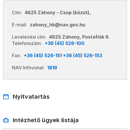
Cím:
4625 Záhony - Csop (közút),
E-mail:
zahony_hk@nav.gov.hu
Levelezési cím:
4625 Záhony, Postafiók 6.
Telefonszám:
+36 (45) 526-100
Fax:
+36 (45) 526-151 +36 (45) 526-153
NAV Infóvonal:
1819
Nyitvatartás
Intézhető ügyek listája