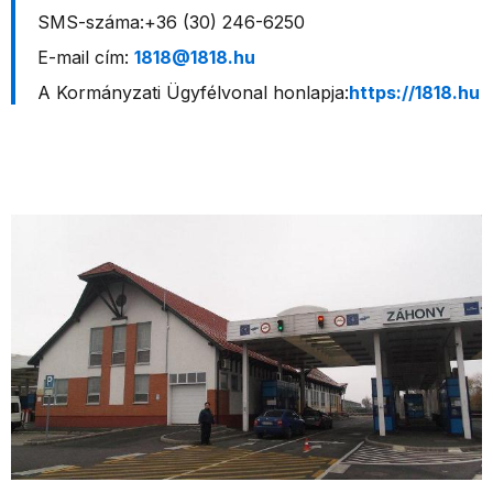
SMS-száma:+36 (30) 246-6250
E-mail cím:
1818@1818.hu
A Kormányzati Ügyfélvonal honlapja:
https://1818.hu