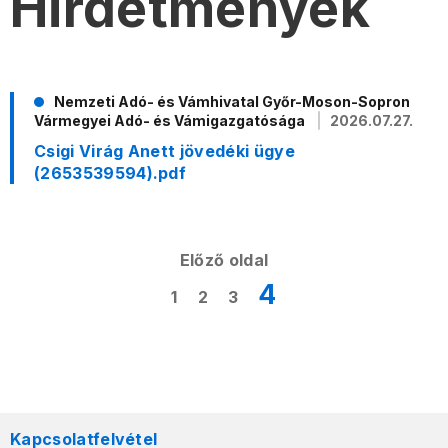
Hirdetmények
Nemzeti Adó- és Vámhivatal Győr-Moson-Sopron
Vármegyei Adó- és Vámigazgatósága
2026.07.27.
Csigi Virág Anett jövedéki ügye
(2653539594).pdf
Előző oldal
4
1
2
3
Kapcsolatfelvétel