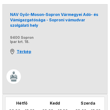
NAV Győr-Moson-Sopron Vármegyei Adó- és
Vámigazgatósága - Soproni vámudvar
szolgálati hely
9400 Sopron
Ipar krt. 18.
Térkép
Hétfő
Kedd
Szerda