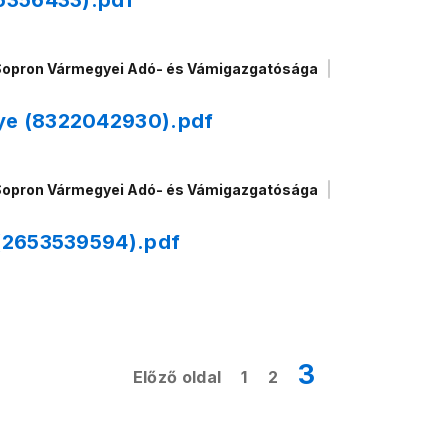
95356433).pdf
Sopron Vármegyei Adó- és Vámigazgatósága
gye (8322042930).pdf
Sopron Vármegyei Adó- és Vámigazgatósága
 (2653539594).pdf
3
Előző oldal
1
2