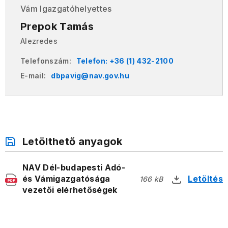
Vám Igazgatóhelyettes
Prepok Tamás
Alezredes
Telefonszám:
Telefon: +36 (1) 432-2100
E-mail:
dbpavig@nav.gov.hu
Letölthető anyagok
NAV Dél-budapesti Adó-
és Vámigazgatósága
Letöltés
166 kB
vezetői elérhetőségek