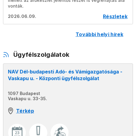
mellett az árukészlet jelentős részét is végrehajtás alá
vonták.
Részletek
2026.06.09.
további helyi hírek
Ügyfélszolgálatok
NAV Dél-budapesti Adó- és Vámigazgatósága -
Vaskapu u. - Központi ügyfélszolgálat
1097 Budapest
Vaskapu u. 33-35.
Térkép