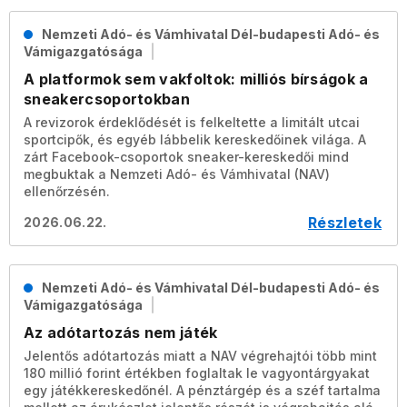
Nemzeti Adó- és Vámhivatal Dél-budapesti Adó- és
Vámigazgatósága
A platformok sem vakfoltok: milliós bírságok a
sneakercsoportokban
A revizorok érdeklődését is felkeltette a limitált utcai
sportcipők, és egyéb lábbelik kereskedőinek világa. A
zárt Facebook-csoportok sneaker-kereskedői mind
megbuktak a Nemzeti Adó- és Vámhivatal (NAV)
ellenőrzésén.
Részletek
2026.06.22.
Nemzeti Adó- és Vámhivatal Dél-budapesti Adó- és
Vámigazgatósága
Az adótartozás nem játék
Jelentős adótartozás miatt a NAV végrehajtói több mint
180 millió forint értékben foglaltak le vagyontárgyakat
egy játékkereskedőnél. A pénztárgép és a széf tartalma