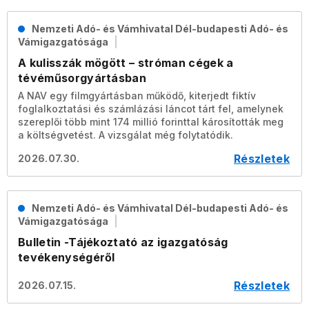
Nemzeti Adó- és Vámhivatal Dél-budapesti Adó- és
Vámigazgatósága
A kulisszák mögött – stróman cégek a
tévéműsorgyártásban
A NAV egy filmgyártásban működő, kiterjedt fiktív
foglalkoztatási és számlázási láncot tárt fel, amelynek
szereplői több mint 174 millió forinttal károsították meg
a költségvetést. A vizsgálat még folytatódik.
Részletek
2026.07.30.
Nemzeti Adó- és Vámhivatal Dél-budapesti Adó- és
Vámigazgatósága
Bulletin -Tájékoztató az igazgatóság
tevékenységéről
Részletek
2026.07.15.