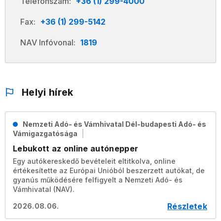
Telefonszám:
+36 (1) 299-4000
Fax:
+36 (1) 299-5142
NAV Infóvonal:
1819
Helyi hírek
Nemzeti Adó- és Vámhivatal Dél-budapesti Adó- és
Vámigazgatósága
Lebukott az online autónepper
Egy autókereskedő bevételeit eltitkolva, online
értékesítette az Európai Unióból beszerzett autókat, de
gyanús működésére felfigyelt a Nemzeti Adó- és
Vámhivatal (NAV).
Részletek
2026.08.06.