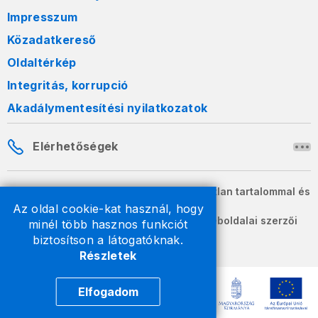
Impresszum
Közadatkereső
Oldaltérkép
Integritás, korrupció
Akadálymentesítési nyilatkozatok
Elérhetőségek
A honlapon szereplő információk változatlan tartalommal és
formában szabadon terjeszthetők.
Az oldal cookie-kat használ, hogy
2026 © A Nemzeti Adó- és Vámhivatal weboldalai szerzői
minél több hasznos funkciót
jogvédelem alatt állnak.
biztosítson a látogatóknak.
Részletek
Elfogadom