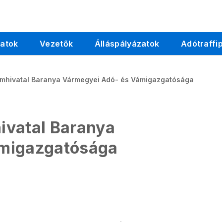
latok
Vezetők
Álláspályázatok
Adótraffi
ámhivatal Baranya Vármegyei Adó- és Vámigazgatósága
ivatal Baranya
ámigazgatósága