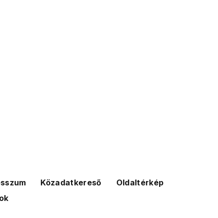
esszum
Közadatkereső
Oldaltérkép
ok