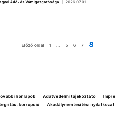
megyei Adó- és Vámigazgatósága
2026.07.01.
8
Előző oldal
1
...
5
6
7
ovábbi honlapok
Adatvédelmi tájékoztató
Impr
tegritás, korrupció
Akadálymentesítési nyilatkozat