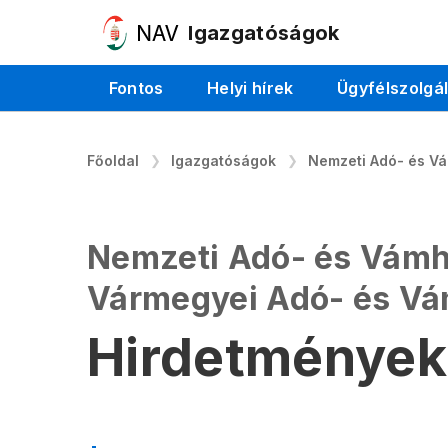
Igazgatóságok
Fontos
Helyi hírek
Ügyfélszolgá
Főoldal
Igazgatóságok
Nemzeti Adó- és V
Nemzeti Adó- és Vámh
Vármegyei Adó- és V
Hirdetmények