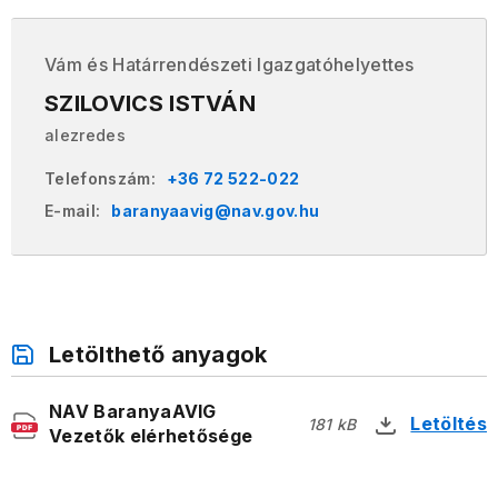
Vám és Határrendészeti Igazgatóhelyettes
SZILOVICS ISTVÁN
alezredes
Telefonszám:
+36 72 522-022
E-mail:
baranyaavig@nav.gov.hu
Letölthető anyagok
NAV BaranyaAVIG
Letöltés
181 kB
Vezetők elérhetősége