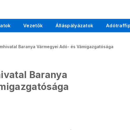
latok
Vezetők
Álláspályázatok
Adótraffi
ámhivatal Baranya Vármegyei Adó- és Vámigazgatósága
ivatal Baranya
ámigazgatósága