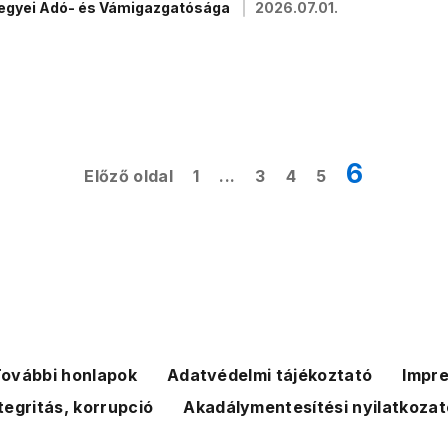
megyei Adó- és Vámigazgatósága
2026.07.01.
6
Előző oldal
1
...
3
4
5
ovábbi honlapok
Adatvédelmi tájékoztató
Impr
tegritás, korrupció
Akadálymentesítési nyilatkozat