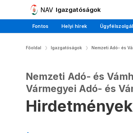
Igazgatóságok
Fontos
Helyi hírek
Ügyfélszolgá
Főoldal
Igazgatóságok
Nemzeti Adó- és V
Nemzeti Adó- és Vámh
Vármegyei Adó- és V
Hirdetmények