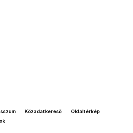
esszum
Közadatkereső
Oldaltérkép
ok