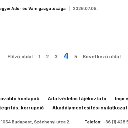
megyei Adó- és Vámigazgatósága
2026.07.08.
4
Előző oldal
1
2
3
5
Következő oldal
ovábbi honlapok
Adatvédelmi tájékoztató
Impr
tegritás, korrupció
Akadálymentesítési nyilatkozat
:
1054 Budapest, Széchenyi utca 2.
Telefon:
+36 (1) 428 