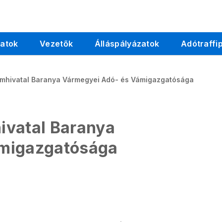
latok
Vezetők
Álláspályázatok
Adótraffi
ámhivatal Baranya Vármegyei Adó- és Vámigazgatósága
ivatal Baranya
ámigazgatósága