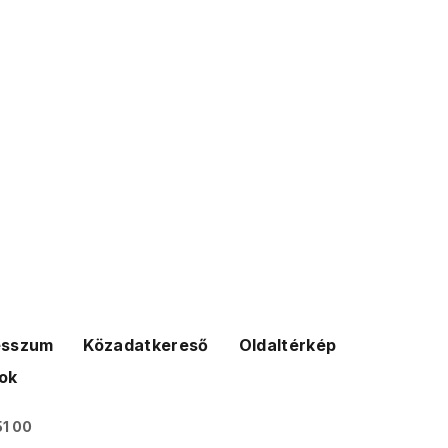
esszum
Közadatkereső
Oldaltérkép
ok
51 00