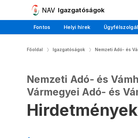
Igazgatóságok
Fontos
Helyi hírek
Ügyfélszolgá
Főoldal
Igazgatóságok
Nemzeti Adó- és V
Nemzeti Adó- és Vámh
Vármegyei Adó- és V
Hirdetmények