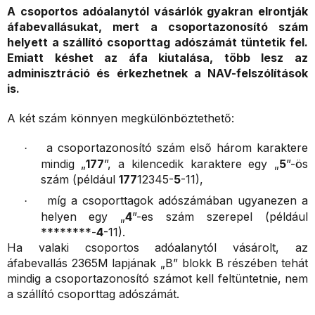
A csoportos adóalanytól vásárlók gyakran elrontják
áfabevallásukat, mert a csoportazonosító szám
helyett a szállító csoporttag adószámát tüntetik fel.
Emiatt késhet az áfa kiutalása, több lesz az
adminisztráció és érkezhetnek a NAV-felszólítások
is.
A két szám könnyen megkülönböztethető:
a csoportazonosító szám első három karaktere
·
mindig „
177
”, a kilencedik karaktere egy „
5
”-ös
szám (például
177
12345-
5
-11),
míg a csoporttagok adószámában ugyanezen a
·
helyen egy „
4
”-es szám szerepel (például
********-
4
-11).
Ha valaki csoportos adóalanytól vásárolt, az
áfabevallás 2365M lapjának „B” blokk B részében tehát
mindig a csoportazonosító számot kell feltüntetnie, nem
a szállító csoporttag adószámát.