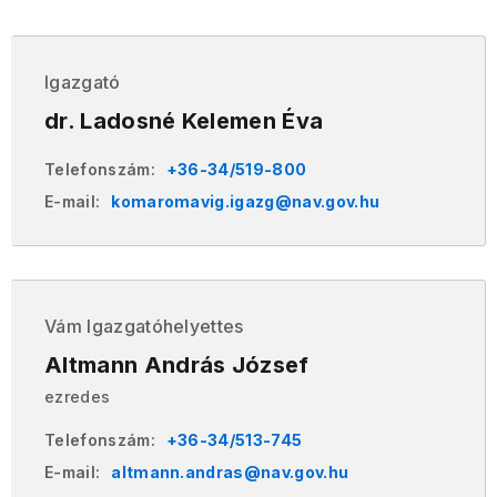
Igazgató
dr. Ladosné Kelemen Éva
Telefonszám:
+36-34/519-800
E-mail:
komaromavig.igazg@nav.gov.hu
Vám Igazgatóhelyettes
Altmann András József
ezredes
Telefonszám:
+36-34/513-745
E-mail:
altmann.andras@nav.gov.hu