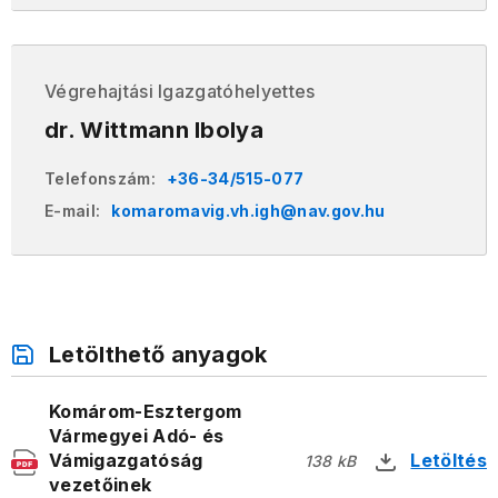
Végrehajtási Igazgatóhelyettes
dr. Wittmann Ibolya
Telefonszám:
+36-34/515-077
E-mail:
komaromavig.vh.igh@nav.gov.hu
Letölthető anyagok
Komárom-Esztergom
Vármegyei Adó- és
Vámigazgatóság
Letöltés
138 kB
vezetőinek