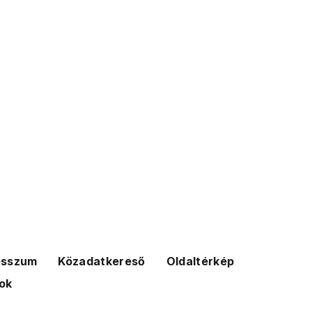
esszum
Közadatkereső
Oldaltérkép
ok