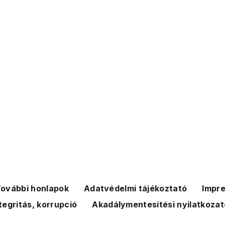
ovábbi honlapok
Adatvédelmi tájékoztató
Impr
tegritás, korrupció
Akadálymentesítési nyilatkozat