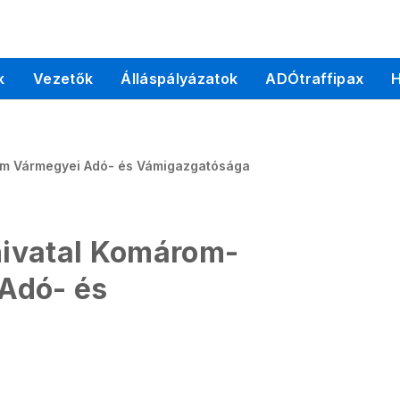
k
Vezetők
Álláspályázatok
ADÓtraffipax
H
om Vármegyei Adó- és Vámigazgatósága
ivatal Komárom-
Adó- és