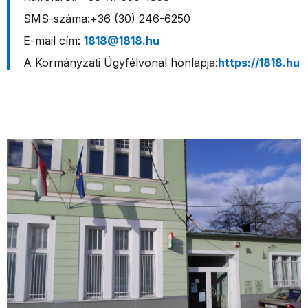
SMS-száma:+36 (30) 246-6250
E-mail cím:
1818@1818.hu
A Kormányzati Ügyfélvonal honlapja:
https://1818.hu