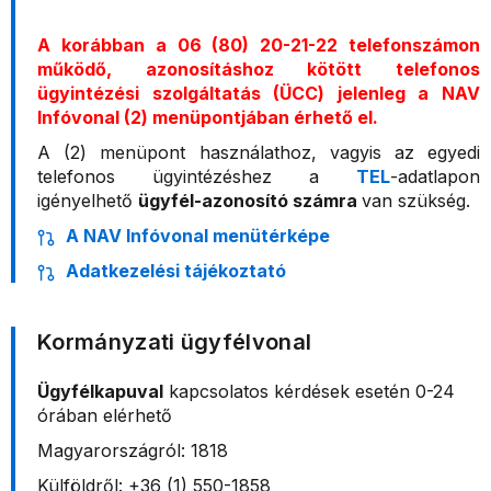
A korábban a 06 (80) 20-21-22 telefonszámon
működő, azonosításhoz kötött telefonos
ügyintézési szolgáltatás (ÜCC) jelenleg a NAV
Infóvonal (2) menüpontjában érhető el.
A (2) menüpont használathoz, vagyis az egyedi
telefonos ügyintézéshez a
TEL
-adatlapon
igényelhető
ügyfél-azonosító számra
van szükség.
A NAV Infóvonal menütérképe
Adatkezelési tájékoztató
Kormányzati ügyfélvonal
Ügyfélkapuval
kapcsolatos kérdések esetén 0-24
órában elérhető
Magyarországról: 1818
Külföldről: +36 (1) 550-1858