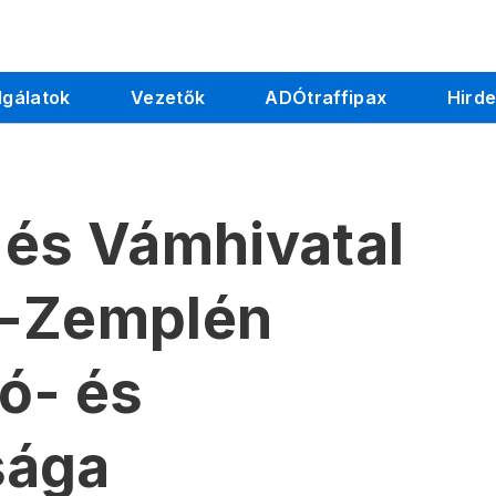
lgálatok
Vezetők
ADÓtraffipax
Hird
 és Vámhivatal
j-Zemplén
ó- és
sága