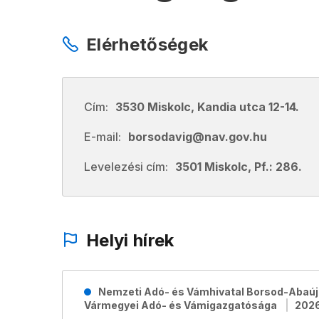
Elérhetőségek
Cím:
3530 Miskolc, Kandia utca 12-14.
E-mail:
borsodavig@nav.gov.hu
Levelezési cím:
3501 Miskolc, Pf.: 286.
Helyi hírek
Nemzeti Adó- és Vámhivatal Borsod-Abaú
Vármegyei Adó- és Vámigazgatósága
2026