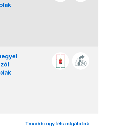
blak
megyei
zói
blak
további ügyfélszolgálatok