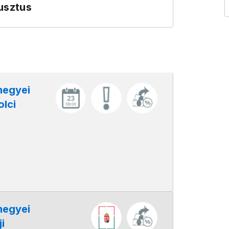
usztus
megyei
lci
megyei
i