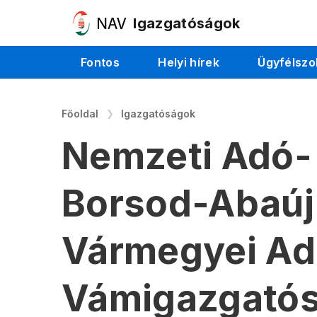
Igazgatóságok
Fontos
Helyi hírek
Ügyfélszo
Főoldal
Igazgatóságok
Nemzeti Adó-
Borsod-Abaú
Vármegyei Ad
Vámigazgató