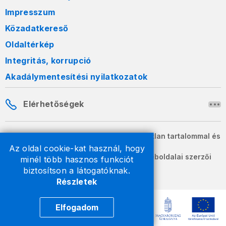
Impresszum
Közadatkereső
Oldaltérkép
Integritás, korrupció
Akadálymentesítési nyilatkozatok
Elérhetőségek
A honlapon szereplő információk változatlan tartalommal és
formában szabadon terjeszthetők.
Az oldal cookie-kat használ, hogy
2026 © A Nemzeti Adó- és Vámhivatal weboldalai szerzői
minél több hasznos funkciót
jogvédelem alatt állnak.
biztosítson a látogatóknak.
Részletek
Elfogadom