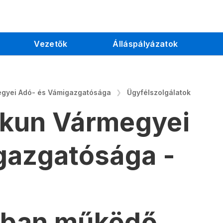
Vezetők
Álláspályázatok
egyei Adó- és Vámigazgatósága
Ügyfélszolgálatok
kun Vármegyei
gazgatósága -
kban működő