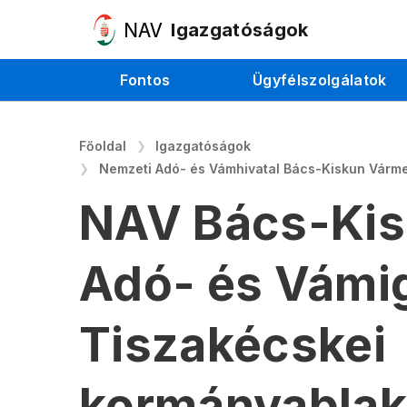
Igazgatóságok
Fontos
Ügyfélszolgálatok
Főoldal
Igazgatóságok
Nemzeti Adó- és Vámhivatal Bács-Kiskun Várm
NAV Bács-Kis
Adó- és Vámi
Tiszakécskei
kormányabla