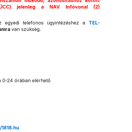
onszámon működő, azonosításhoz kötött
 (ÜCC) jelenleg a NAV Infóvonal (2)
z egyedi telefonos ügyintézéshez a
TEL
-
zámra
van szükség.
 0-24 órában elérhető
//1818.hu