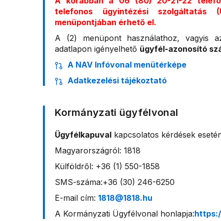
A korábban a 06 (80) 20-21-22 telef
telefonos ügyintézési szolgáltatás
menüpontjában érhető el.
A (2) menüpont használathoz, vagyis a
adatlapon igényelhető
ügyfél-azonosító s
A NAV Infóvonal menütérképe
Adatkezelési tájékoztató
Kormányzati ügyfélvonal
Ügyfélkapuval
kapcsolatos kérdések esetén
Magyarországról: 1818
Külföldről: +36 (1) 550-1858
SMS-száma:+36 (30) 246-6250
E-mail cím:
1818@1818.hu
A Kormányzati Ügyfélvonal honlapja:
https: