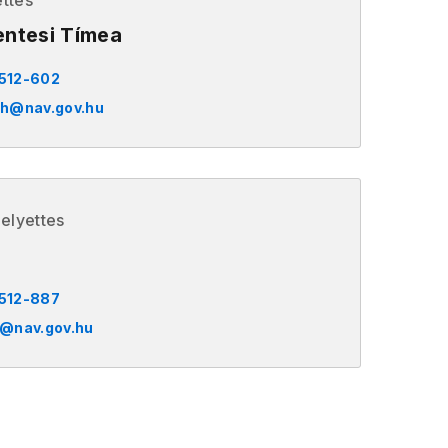
ttes
entesi Tímea
 512-602
gh@nav.gov.hu
elyettes
 512-887
h@nav.gov.hu