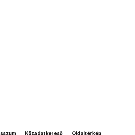
esszum
Közadatkereső
Oldaltérkép