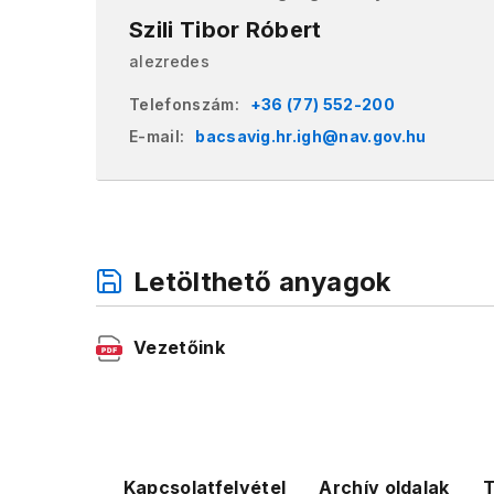
Szili Tibor Róbert
alezredes
Telefonszám:
+36 (77) 552-200
E-mail:
bacsavig.hr.igh@nav.gov.hu
Letölthető anyagok
Vezetőink
Kapcsolatfelvétel
Archív oldalak
T