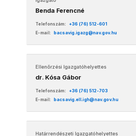
Igazgató
Benda Ferencné
Telefonszám:
+36 (76) 512-601
E-mail:
bacsavig.igazg@nav.gov.hu
Ellenőrzési Igazgatóhelyettes
dr. Kósa Gábor
Telefonszám:
+36 (76) 512-703
E-mail:
bacsavig.ell.igh@nav.gov.hu
Határrendészeti Igazgatóhelyettes