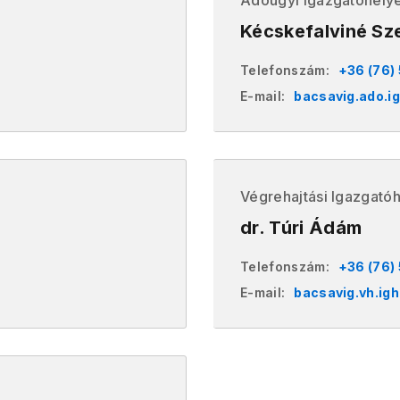
Adóügyi Igazgatóhelye
Kécskefalviné Sz
Telefonszám:
+36 (76)
E-mail:
bacsavig.ado.i
Végrehajtási Igazgatóh
dr. Túri Ádám
Telefonszám:
+36 (76)
E-mail:
bacsavig.vh.ig