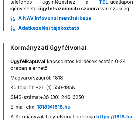
telefonos ügyintézéshez a
TEL
-adatlapon
igényelhető
ügyfél-azonosító számra
van szükség.
A NAV Infóvonal menütérképe
Adatkezelési tájékoztató
Kormányzati ügyfélvonal
Ügyfélkapuval
kapcsolatos kérdések esetén 0-24
órában elérhető
Magyarországról: 1818
Külföldről: +36 (1) 550-1858
SMS-száma:+36 (30) 246-6250
E-mail cím:
1818@1818.hu
A Kormányzati Ügyfélvonal honlapja:
https://1818.hu