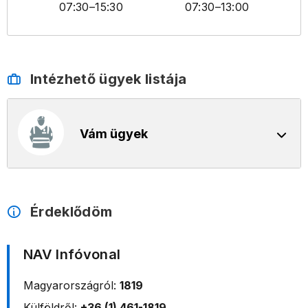
07:30
–15:30
07:30
–13:00
Intézhető ügyek listája
Vám ügyek
Érdeklődöm
NAV Infóvonal
Magyarországról:
1819
Külföldről:
+36 (1) 461-1819