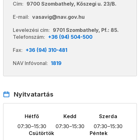
Cím:
9700 Szombathely, Kőszegi u. 23/B.
E-mail:
vasavig@nav.gov.hu
Levelezési cím:
9701 Szombathely, Pf.: 85.
Telefonszám:
+36 (94) 504-500
Fax:
+36 (94) 310-481
NAV Infóvonal:
1819
Nyitvatartás
Hétfő
Kedd
Szerda
07:30
–15:30
07:30
–15:30
07:30
–15:30
Csütörtök
Péntek