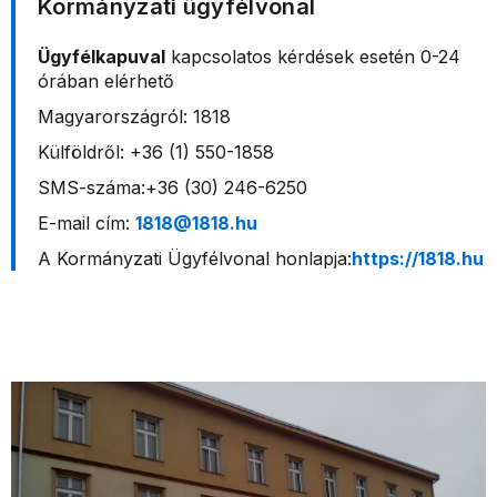
Kormányzati ügyfélvonal
Ügyfélkapuval
kapcsolatos kérdések esetén 0-24
órában elérhető
Magyarországról: 1818
Külföldről: +36 (1) 550-1858
SMS-száma:+36 (30) 246-6250
E-mail cím:
1818@1818.hu
A Kormányzati Ügyfélvonal honlapja:
https://1818.hu