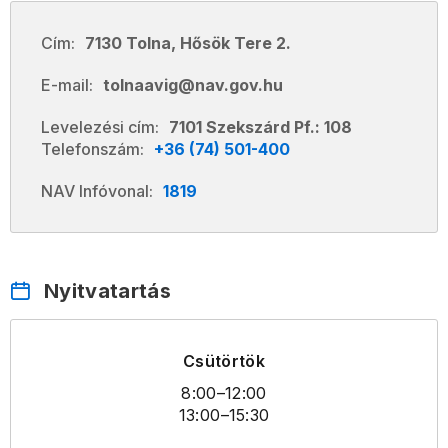
Cím:
7130 Tolna, Hősök Tere 2.
E-mail:
tolnaavig@nav.gov.hu
Levelezési cím:
7101 Szekszárd Pf.: 108
Telefonszám:
+36 (74) 501-400
NAV Infóvonal:
1819
Nyitvatartás
Csütörtök
8:00
–12:00
13:00
–15:30