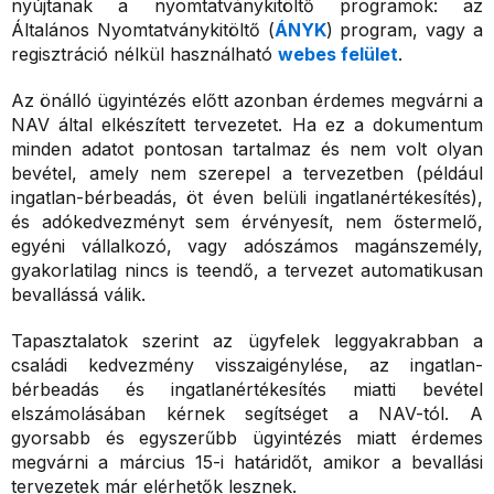
nyújtanak a nyomtatványkitöltő programok: az
Általános Nyomtatványkitöltő (
ÁNYK
) program, vagy a
regisztráció nélkül használható
webes felület
.
Az önálló ügyintézés előtt azonban érdemes megvárni a
NAV által elkészített tervezetet. Ha ez a dokumentum
minden adatot pontosan tartalmaz és nem volt olyan
bevétel, amely nem szerepel a tervezetben (például
ingatlan-bérbeadás, öt éven belüli ingatlanértékesítés),
és adókedvezményt sem érvényesít, nem őstermelő,
egyéni vállalkozó, vagy adószámos magánszemély,
gyakorlatilag nincs is teendő, a tervezet automatikusan
bevallássá válik.
Tapasztalatok szerint az ügyfelek leggyakrabban a
családi kedvezmény visszaigénylése, az ingatlan-
bérbeadás és ingatlanértékesítés miatti bevétel
elszámolásában kérnek segítséget a NAV-tól. A
gyorsabb és egyszerűbb ügyintézés miatt érdemes
megvárni a március 15-i határidőt, amikor a bevallási
tervezetek már elérhetők lesznek.