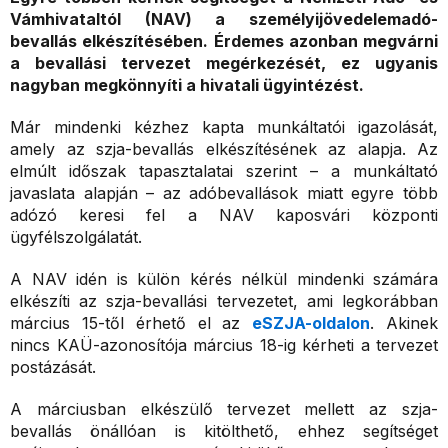
Vámhivataltól (NAV) a személyijövedelemadó-
bevallás elkészítésében. Érdemes azonban megvárni
a bevallási tervezet megérkezését, ez ugyanis
nagyban megkönnyíti a hivatali ügyintézést.
Már mindenki kézhez kapta munkáltatói igazolását,
amely az szja-bevallás elkészítésének az alapja. Az
elmúlt időszak tapasztalatai szerint – a munkáltató
javaslata alapján – az adóbevallások miatt egyre több
adózó keresi fel a NAV kaposvári központi
ügyfélszolgálatát.
A NAV idén is külön kérés nélkül mindenki számára
elkészíti az szja-bevallási tervezetet, ami legkorábban
március 15-től érhető el az
eSZJA-oldalon
. Akinek
nincs KAÜ-azonosítója március 18-ig kérheti a tervezet
postázását.
A márciusban elkészülő tervezet mellett az szja-
bevallás önállóan is kitölthető, ehhez segítséget