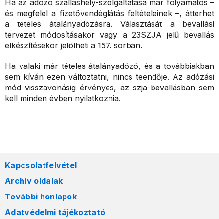
Ha az adózó szálláshely-szolgáltatása már folyamatos –
és megfelel a fizetővendéglátás feltételeinek –, áttérhet
a tételes átalányadózásra. Választását a bevallási
tervezet módosításakor vagy a 23SZJA jelű bevallás
elkészítésekor jelölheti a 157. sorban.
Ha valaki már tételes átalányadózó, és a továbbiakban
sem kíván ezen változtatni, nincs teendője. Az adózási
mód visszavonásig érvényes, az szja-bevallásban sem
kell minden évben nyilatkoznia.
Kapcsolatfelvétel
Archív oldalak
További honlapok
Adatvédelmi tájékoztató