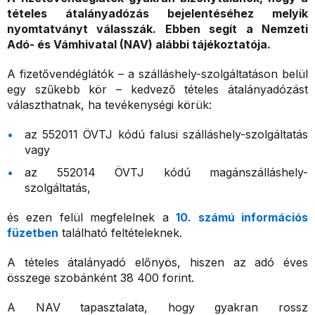
tételes átalányadózás bejelentéséhez melyik
nyomtatványt válasszák. Ebben segít a Nemzeti
Adó- és Vámhivatal (NAV) alábbi tájékoztatója.
A fizetővendéglátók – a szálláshely-szolgáltatáson belül
egy szűkebb kör – kedvező tételes átalányadózást
választhatnak, ha tevékenységi körük:
az 552011 ÖVTJ kódú falusi szálláshely-szolgáltatás
vagy
az 552014 ÖVTJ kódú magánszálláshely-
szolgáltatás,
és ezen felül megfelelnek a
10. számú információs
füzetben
található feltételeknek.
A tételes átalányadó előnyös, hiszen az adó éves
összege szobánként 38 400 forint.
A NAV tapasztalata, hogy gyakran rossz