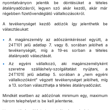
nyomtatványon jelentik be döntésüket a tételes
átalányadózásról, legyen szó akár kezdő, akár már
régebben fizetővendéglátó vállalkozásokról.
A tevékenységet kezdő adózók így jelenthetik be
választásukat:
A magánszemély az adószámkéréssel együtt, a
24T101 jelű adatlap 7. vagy 8. sorában jelölheti a
tevékenységét, míg a 19-es sorban a tételes
átalányadó választását.
Az egyéni vállalkozó, aki magánszemélyként
szeretne szálláshely-szolgáltatást nyújtani, a
24T101E jelű adatlap 5. sorában a „nem egyéni
vállalkozóként” végzett tevékenységet jelölheti, míg
a 13. sorban választhatja a tételes átalányadózást.
Mindkét esetben az adózónak minimum egy, maximum
három telephelyet is be kell jelentenie.