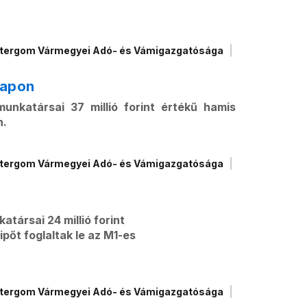
tergom Vármegyei Adó- és Vámigazgatósága
lapon
nkatársai 37 millió forint értékű hamis
n.
tergom Vármegyei Adó- és Vámigazgatósága
társai 24 millió forint
pőt foglaltak le az M1-es
tergom Vármegyei Adó- és Vámigazgatósága