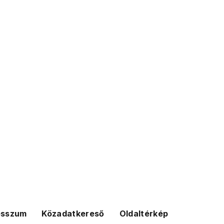
esszum
Közadatkereső
Oldaltérkép