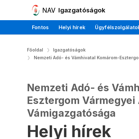
Igazgatóságok
Fontos
Helyi hírek
Ügyfélszolgálato
Főoldal
Igazgatóságok
Nemzeti Adó- és Vámhivatal Komárom-Eszterg
Nemzeti Adó- és Vámh
Esztergom Vármegyei 
Vámigazgatósága
Helyi hírek