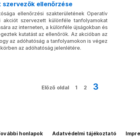
t szervezők ellenőrzése
sága ellenőrzési szakterületének Operatív
i akciót szervezett különféle tanfolyamokat
sára az interneten, a különféle újságokban és
eztek kutatást az ellenőrök. Az akcióban az
hogy az adóhatóság a tanfolyamokon is végez
 körben az adóhatóság jelenlétére.
3
Előző oldal
1
2
ovábbi honlapok
Adatvédelmi tájékoztató
Impr