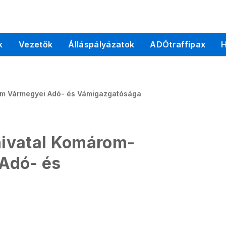
k
Vezetők
Álláspályázatok
ADÓtraffipax
H
om Vármegyei Adó- és Vámigazgatósága
ivatal Komárom-
Adó- és