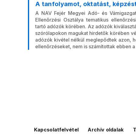
A tanfolyamot, oktatást, képzés
A NAV Fejér Megyei Adó- és Vámigazgató
Ellenőrzési Osztálya tematikus ellenőrzés
tartó adózók körében. Az adózók kiválasztá
szórólapokon magukat hirdetők körében vég
adózók kivétel nélkül meglepődtek azon, 
ellenőrzéseket, nem is számítottak ebben a
Kapcsolatfelvétel
Archív oldalak
T