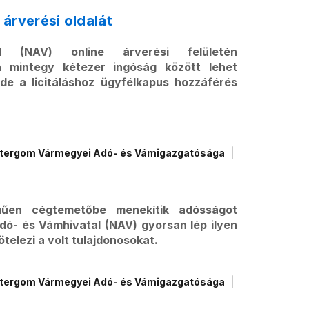
árverési oldalát
(NAV) online árverési felületén
n mintegy kétezer ingóság között lehet
 de a licitáláshoz ügyfélkapus hozzáférés
tergom Vármegyei Adó- és Vámigazgatósága
műen cégtemetőbe menekítik adósságot
dó- és Vámhivatal (NAV) gyorsan lép ilyen
telezi a volt tulajdonosokat.
tergom Vármegyei Adó- és Vámigazgatósága