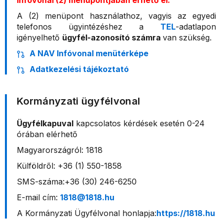
Infóvonal (2) menüpontjában érhető el.
A (2) menüpont használathoz, vagyis az egyedi
telefonos ügyintézéshez a
TEL
-adatlapon
igényelhető
ügyfél-azonosító számra
van szükség.
A NAV Infóvonal menütérképe
Adatkezelési tájékoztató
Kormányzati ügyfélvonal
Ügyfélkapuval
kapcsolatos kérdések esetén 0-24
órában elérhető
Magyarországról: 1818
Külföldről: +36 (1) 550-1858
SMS-száma:+36 (30) 246-6250
E-mail cím:
1818@1818.hu
A Kormányzati Ügyfélvonal honlapja:
https://1818.hu