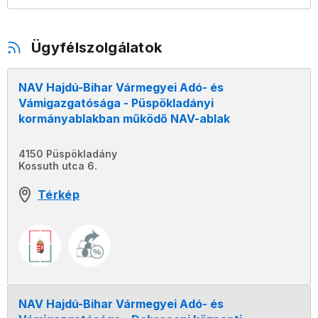
Ügyfélszolgálatok
NAV Hajdú-Bihar Vármegyei Adó- és
Vámigazgatósága - Püspökladányi
kormányablakban működő NAV-ablak
4150 Püspökladány
Kossuth utca 6.
Térkép
NAV Hajdú-Bihar Vármegyei Adó- és