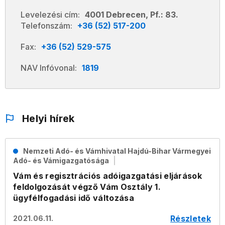
Levelezési cím:
4001 Debrecen, Pf.: 83.
Telefonszám:
+36 (52) 517-200
Fax:
+36 (52) 529-575
NAV Infóvonal:
1819
Helyi hírek
Nemzeti Adó- és Vámhivatal Hajdú-Bihar Vármegyei
Adó- és Vámigazgatósága
Vám és regisztrációs adóigazgatási eljárások
feldolgozását végző Vám Osztály 1.
ügyfélfogadási idő változása
Részletek
2021.06.11.