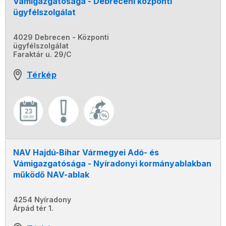
Vámigazgatósága - Debreceni központi
ügyfélszolgálat
4029 Debrecen - Központi
ügyfélszolgálat
Faraktár u. 29/C
Térkép
NAV Hajdú-Bihar Vármegyei Adó- és
Vámigazgatósága - Nyíradonyi kormányablakban
működő NAV-ablak
4254 Nyíradony
Árpád tér 1.