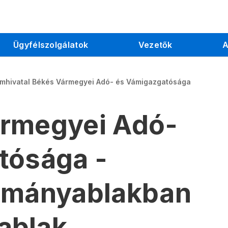
Ügyfélszolgálatok
Vezetők
A
ámhivatal Békés Vármegyei Adó- és Vámigazgatósága
rmegyei Adó-
tósága -
rmányablakban
ablak