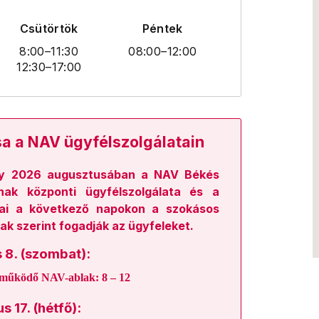
Csütörtök
Péntek
8:00
–11:30
08:00
–12:00
12:30
–17:00
sa a NAV ügyfélszolgálatain
gy
2026 augusztusában a NAV Békés
ak központi ügyfélszolgálata és a
ai a következő napokon a szokásos
ak szerint
fogadják az ügyfeleket.
 8. (szombat):
 működő NAV-ablak:
8 – 12
 17. (hétfő):