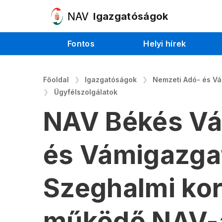
Igazgatóságok
Fontos
Helyi hírek
Főoldal
Igazgatóságok
Nemzeti Adó- és V
Ügyfélszolgálatok
NAV Békés Vá
és Vámigazga
Szeghalmi ko
működő NAV-