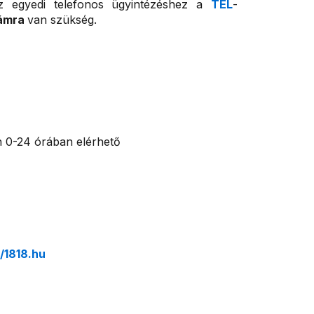
z egyedi telefonos ügyintézéshez a
TEL
-
zámra
van szükség.
 0-24 órában elérhető
//1818.hu