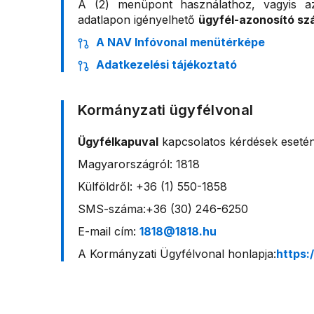
A (2) menüpont használathoz, vagyis a
adatlapon igényelhető
ügyfél-azonosító s
A NAV Infóvonal menütérképe
Adatkezelési tájékoztató
Kormányzati ügyfélvonal
Ügyfélkapuval
kapcsolatos kérdések esetén
Magyarországról: 1818
Külföldről: +36 (1) 550-1858
SMS-száma:+36 (30) 246-6250
E-mail cím:
1818@1818.hu
A Kormányzati Ügyfélvonal honlapja:
https: