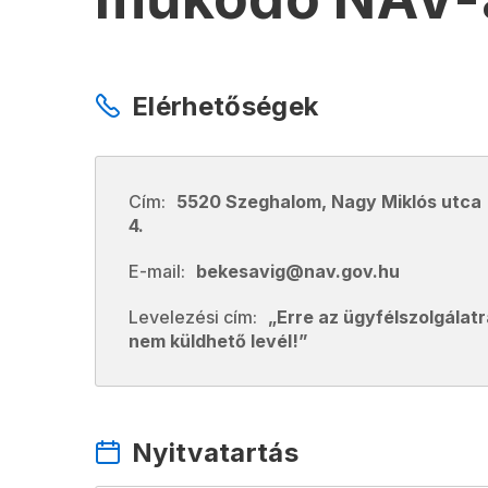
Elérhetőségek
Cím:
5520 Szeghalom, Nagy Miklós utca
4.
E-mail:
bekesavig@nav.gov.hu
Levelezési cím:
„Erre az ügyfélszolgálatr
nem küldhető levél!”
Nyitvatartás