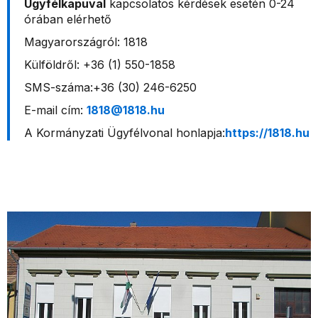
Ügyfélkapuval
kapcsolatos kérdések esetén 0-24
órában elérhető
Magyarországról: 1818
Külföldről: +36 (1) 550-1858
SMS-száma:+36 (30) 246-6250
E-mail cím:
1818@1818.hu
A Kormányzati Ügyfélvonal honlapja:
https://1818.hu