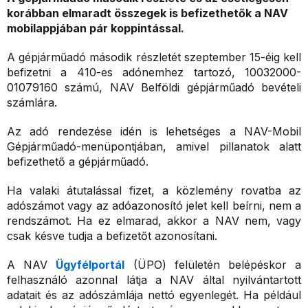
korábban elmaradt összegek is befizethetők a NAV
mobilappjában pár koppintással.
A gépjárműadó második részletét szeptember 15-éig kell
befizetni a 410-es adónemhez tartozó, 10032000-
01079160 számú, NAV Belföldi gépjárműadó bevételi
számlára.
Az adó rendezése idén is lehetséges a NAV-Mobil
Gépjárműadó-menüpontjában, amivel pillanatok alatt
befizethető a gépjárműadó.
Ha valaki átutalással fizet, a közlemény rovatba az
adószámot vagy az adóazonosító jelet kell beírni, nem a
rendszámot. Ha ez elmarad, akkor a NAV nem, vagy
csak késve tudja a befizetőt azonosítani.
A NAV
Ügyfélportál
(ÜPO) felületén belépéskor a
felhasználó azonnal látja a NAV által nyilvántartott
adatait és az adószámlája nettó egyenlegét. Ha például