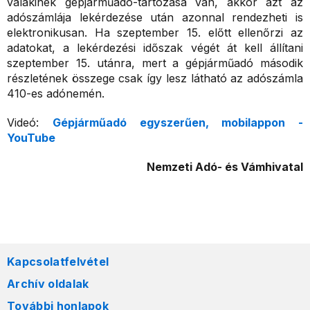
valakinek gépjárműadó-tartozása van, akkor azt az
adószámlája lekérdezése után azonnal rendezheti is
elektronikusan. Ha szeptember 15. előtt ellenőrzi az
adatokat, a lekérdezési időszak végét át kell állítani
szeptember 15. utánra, mert a gépjárműadó második
részletének összege csak így lesz látható az adószámla
410-es adónemén.
Videó:
Gépjárműadó egyszerűen, mobilappon -
YouTube
Nemzeti Adó- és Vámhivatal
Kapcsolatfelvétel
Archív oldalak
További honlapok