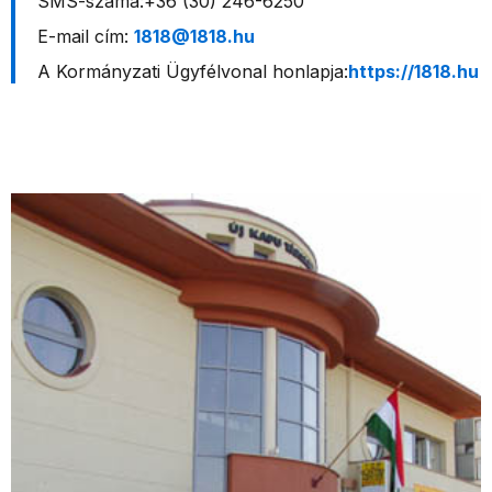
SMS-száma:+36 (30) 246-6250
E-mail cím:
1818@1818.hu
A Kormányzati Ügyfélvonal honlapja:
https://1818.hu