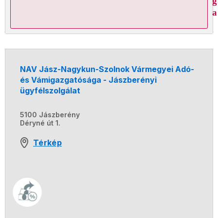
g
a
NAV Jász-Nagykun-Szolnok Vármegyei Adó-
és Vámigazgatósága - Jászberényi
ügyfélszolgálat
5100 Jászberény
Déryné út 1.
Térkép