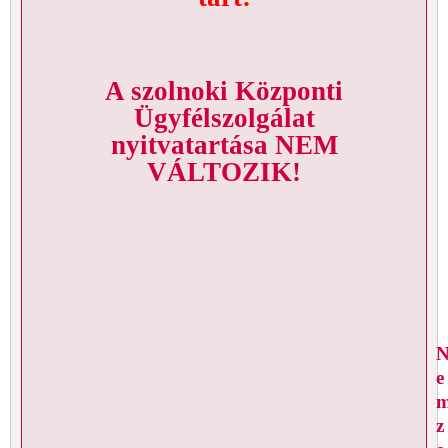
A szolnoki Központi
Ügyfélszolgálat
nyitvatartása NEM
VÁLTOZIK!
e
z