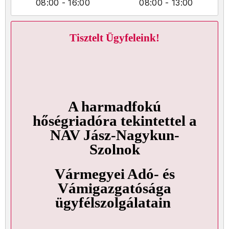
08:00
- 16:00
08:00
- 13:00
Tisztelt Ügyfeleink!
A harmadfokú
hőségriadóra tekintettel a
NAV Jász-Nagykun-
Szolnok
Vármegyei Adó- és
Vámigazgatósága
ügyfélszolgálatain