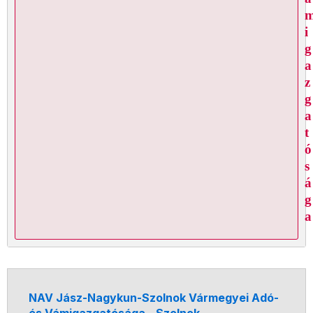
i
g
a
z
g
a
t
ó
s
á
g
a
NAV Jász-Nagykun-Szolnok Vármegyei Adó-