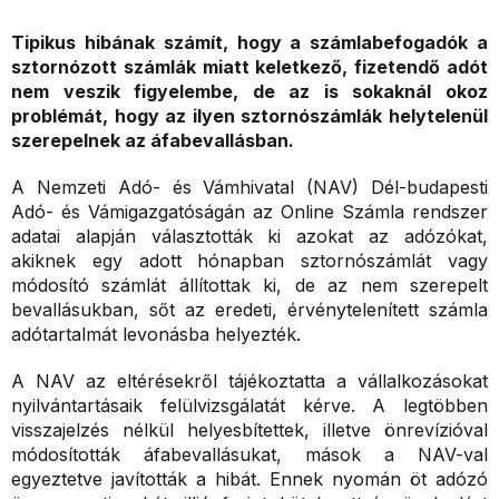
Tipikus hibának számít, hogy a számlabefogadók a
sztornózott számlák miatt keletkező, fizetendő adót
nem veszik figyelembe, de az is sokaknál okoz
problémát, hogy az ilyen sztornószámlák helytelenül
szerepelnek az áfabevallásban.
A Nemzeti Adó- és Vámhivatal (NAV) Dél-budapesti
Adó- és Vámigazgatóságán az Online Számla rendszer
adatai alapján választották ki azokat az adózókat,
akiknek egy adott hónapban sztornószámlát vagy
módosító számlát állítottak ki, de az nem szerepelt
bevallásukban, sőt az eredeti, érvénytelenített számla
adótartalmát levonásba helyezték.
A NAV az eltérésekről tájékoztatta a vállalkozásokat
nyilvántartásaik felülvizsgálatát kérve. A legtöbben
visszajelzés nélkül helyesbítettek, illetve önrevízióval
módosították áfabevallásukat, mások a NAV-val
egyeztetve javították a hibát. Ennek nyomán öt adózó