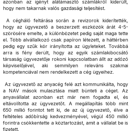
azonban az igényt alátámasztó számlákról kiderült,
hogy nem takarnak valós gazdasági teljesítést.
A cégháló feltárása során a revizorok kiderítették,
hogy az ügyvezető a beszerzett eszközök árát 4-5-
szörösére emelte, a különbözetet pedig saját maga tette
el. Több alvállalkozó csak papíron létezett, a háttérben
pedig egy szűk kör irányította az ügyleteket. Továbbá
arra is fény derült, hogy az egyik számlakibocsátó
társaság ügyvezetője rokoni kapcsolatban állt az adózó
képviselőjével, aki semmilyen releváns szakmai
kompetenciával nem rendelkezett a cég ügyeihez.
Az ügyvezető az anyacég felé azt kommunikálta, hogy
a NAV mások mulasztása miatt bünteti a céget. Az
anyavállalat azonban ezt már nem fogadta el, és
eltávolította az ügyvezetőt. A megállapítás több mint
650 millió forintot tett ki, de az új ügyvezető, élve a
feltételes adóbírság kedvezményével, végül 450 millió
forintra csökkentette a köztartozást, amit a vállalat be is
fizetett.