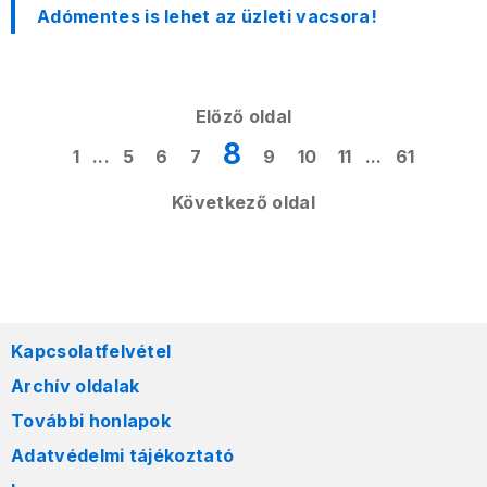
Adómentes is lehet az üzleti vacsora!
Előző oldal
8
1
...
5
6
7
9
10
11
...
61
Következő oldal
Kapcsolatfelvétel
Archív oldalak
További honlapok
Adatvédelmi tájékoztató