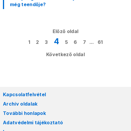
még teendője?
Előző oldal
4
1
2
3
5
6
7
...
61
Következő oldal
Kapcsolatfelvétel
Archív oldalak
További honlapok
Adatvédelmi tájékoztató