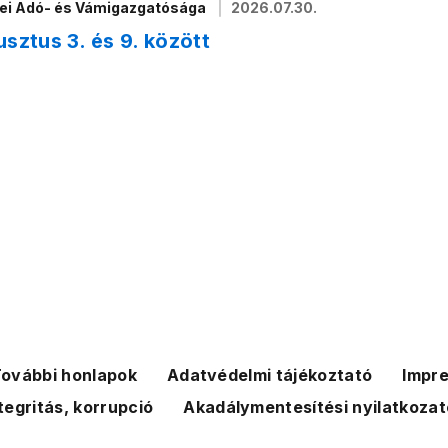
yei Adó- és Vámigazgatósága
2026.07.30.
sztus 3. és 9. között
ovábbi honlapok
Adatvédelmi tájékoztató
Impr
tegritás, korrupció
Akadálymentesítési nyilatkozat