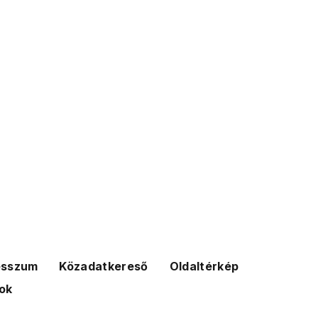
esszum
Közadatkereső
Oldaltérkép
ok