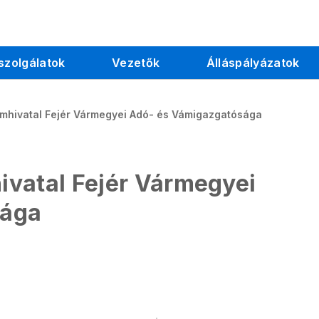
szolgálatok
Vezetők
Álláspályázatok
mhivatal Fejér Vármegyei Adó- és Vámigazgatósága
vatal Fejér Vármegyei
sága