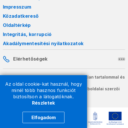
Impresszum
Közadatkereső
Oldaltérkép
Integritás, korrupció
Akadálymentesítési nyilatkozatok
Elérhetőségek
A honlapon szereplő információk változatlan tartalommal és
formában szabadon terjeszthetők.
Az oldal cookie-kat használ, hogy
2026 © A Nemzeti Adó- és Vámhivatal weboldalai szerzői
minél több hasznos funkciót
jogvédelem alatt állnak.
biztosítson a látogatóknak.
Részletek
Elfogadom