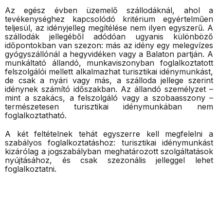
Az egész évben üzemelő szállodáknál, ahol a
tevékenységhez kapcsolódó kritérium egyértelműen
teljesül, az idényjelleg megítélése nem ilyen egyszerű. A
szállodák jellegéből adódóan ugyanis különböző
időpontokban van szezon: más az idény egy melegvízes
gyógyszállónál a hegyvidéken vagy a Balaton partján. A
munkáltató állandó, munkaviszonyban foglalkoztatott
felszolgálói mellett alkalmazhat turisztikai idénymunkást,
de csak a nyári vagy más, a szálloda jellege szerint
idénynek számító időszakban. Az állandó személyzet –
mint a szakács, a felszolgáló vagy a szobaasszony –
természetesen turisztikai idénymunkában nem
foglalkoztatható.
A két feltételnek tehát egyszerre kell megfelelni a
szabályos foglalkoztatáshoz: turisztikai idénymunkást
kizárólag a jogszabályban meghatározott szolgáltatások
nyújtásához, és csak szezonális jelleggel lehet
foglalkoztatni.