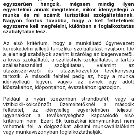
egyszerűen hangzik, mégsem mindig ilyen
egyértelmű annak megítélése, mikor idényjellegű a
munka és mi számít turisztikai szolgáltatásnak.
Nagyon fontos továbbá, hogy a két feltételnek
egyszerre kell megfelelni, különben a foglalkoztatás
szabálytalan lesz.
Az első kritérium, hogy a munkáltató úgynevezett
kereskedelmi jellegű turisztikai szolgáltatást nyújtson. Ide
a jelenlegi szabályok szerint kizárólag az idegenvezetői,
a lovas szolgáltató, a szálláshely-szolgáltatási, a tartós
szálláshasználati szolgáltatási, valamint az
utazásszervezői és utazásközvetítői tevékenység
tartozik. A második feltétel pedig az, hogy a munka
idényjellegű legyen: vagyis az évnek egy adott
időszakához, időpontjához, évszakához igazodjon.
Például a nyári szezonban strandbüfét, vagy a
vízibicikli-kölcsönzőt üzemeltetőknél a második
feltététel, az idényjelleg egyértelműen teljesül,
ugyanakkor a tevékenységhez kapcsolódó első
kritérium nem. Ezért ők turisztikai idénymunkást nem
vehetnek fel, a dolgozóikat alkalmi munkavállalóként
vagy munkaviszonyban foglalkoztathatják.