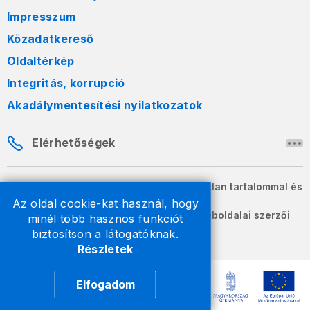
Impresszum
Közadatkereső
Oldaltérkép
Integritás, korrupció
Akadálymentesítési nyilatkozatok
Elérhetőségek
A honlapon szereplő információk változatlan tartalommal és
formában szabadon terjeszthetők.
Az oldal cookie-kat használ, hogy
2026 © A Nemzeti Adó- és Vámhivatal weboldalai szerzői
minél több hasznos funkciót
jogvédelem alatt állnak.
biztosítson a látogatóknak.
Részletek
Elfogadom